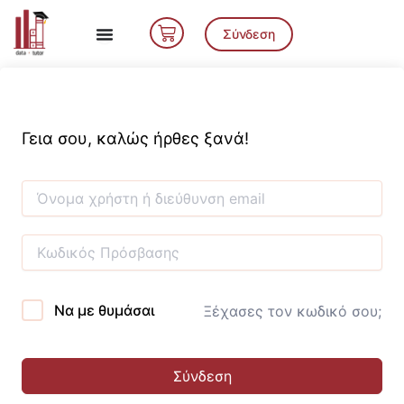
Μετάβαση
Cart
στο
Σύνδεση
περιεχόμενο
Γεια σου, καλώς ήρθες ξανά!
Να με θυμάσαι
Ξέχασες τον κωδικό σου;
Σύνδεση