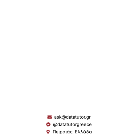
ask@datatutor.gr
@datatutorgreece
Πειραιάς, Ελλάδα
L
I
Y
S