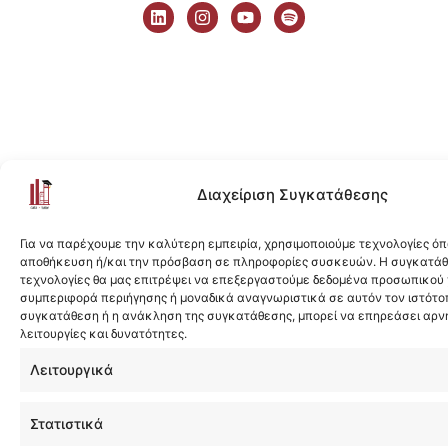
i
n
o
p
n
s
u
o
k
t
t
t
e
a
u
i
d
g
b
f
i
r
e
y
n
a
m
Διαχείριση Συγκατάθεσης
Για να παρέχουμε την καλύτερη εμπειρία, χρησιμοποιούμε τεχνολογίες όπ
αποθήκευση ή/και την πρόσβαση σε πληροφορίες συσκευών. Η συγκατάθε
τεχνολογίες θα μας επιτρέψει να επεξεργαστούμε δεδομένα προσωπικού
συμπεριφορά περιήγησης ή μοναδικά αναγνωριστικά σε αυτόν τον ιστότοπ
συγκατάθεση ή η ανάκληση της συγκατάθεσης, μπορεί να επηρεάσει αρν
λειτουργίες και δυνατότητες.
Λειτουργικά
Στατιστικά