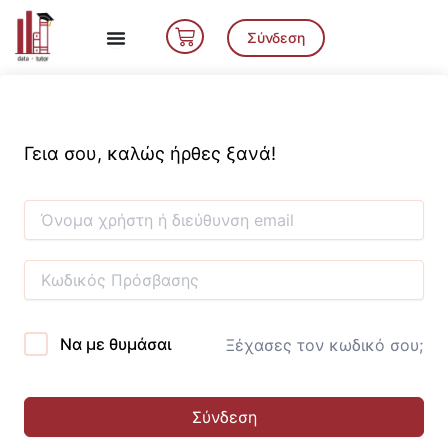
Μετάβαση
Cart
στο
Σύνδεση
περιεχόμενο
Γεια σου, καλώς ήρθες ξανά!
Να με θυμάσαι
Ξέχασες τον κωδικό σου;
Σύνδεση