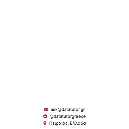
ask@datatutor.gr
@datatutorgreece
Πειραιάς, Ελλάδα
L
I
Y
S