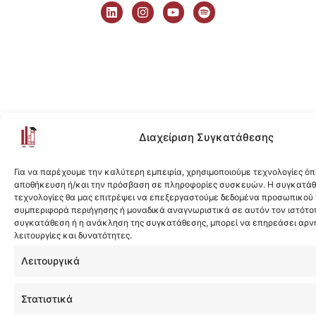
i
n
o
p
n
s
u
o
k
t
t
t
e
a
u
i
d
g
b
f
i
r
e
y
n
a
m
Διαχείριση Συγκατάθεσης
Για να παρέχουμε την καλύτερη εμπειρία, χρησιμοποιούμε τεχνολογίες όπ
αποθήκευση ή/και την πρόσβαση σε πληροφορίες συσκευών. Η συγκατάθε
τεχνολογίες θα μας επιτρέψει να επεξεργαστούμε δεδομένα προσωπικού
συμπεριφορά περιήγησης ή μοναδικά αναγνωριστικά σε αυτόν τον ιστότοπ
συγκατάθεση ή η ανάκληση της συγκατάθεσης, μπορεί να επηρεάσει αρν
λειτουργίες και δυνατότητες.
Λειτουργικά
Στατιστικά