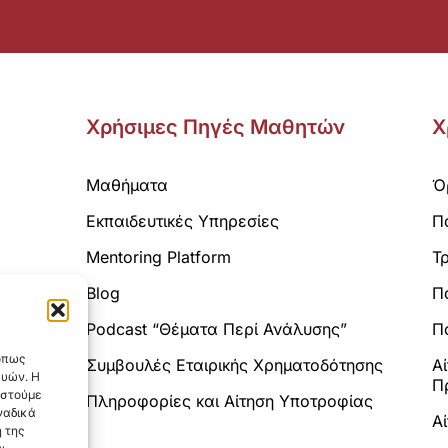
Χρήσιμες Πηγές Μαθητών
Χ
Μαθήματα
Ό
Εκπαιδευτικές Υπηρεσίες
Π
Mentoring Platform
Τ
Blog
Π
Analytics.
Podcast “Θέματα Περί Ανάλυσης”
Πο
 όπως
Συμβουλές Εταιρικής Χρηματοδότησης
Α
ευών. Η
Π
αστούμε
Πληροφορίες και Αίτηση Υποτροφίας
ναδικά
Α
 της