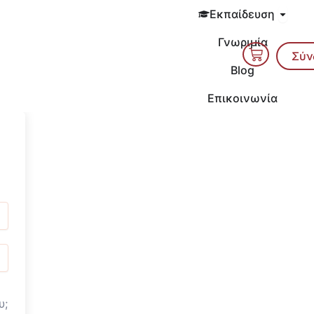
Open 
Εκπαίδευση
Γνωριμία
Cart
Σύν
Blog
Επικοινωνία
υ;