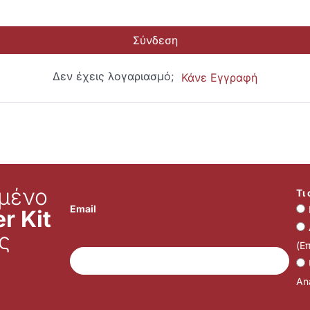
Σύνδεση
Δεν έχεις λογαριασμό;
Κάνε Εγγραφή
μένο
Τι
Email
r Kit
ς
(Ε
Ana