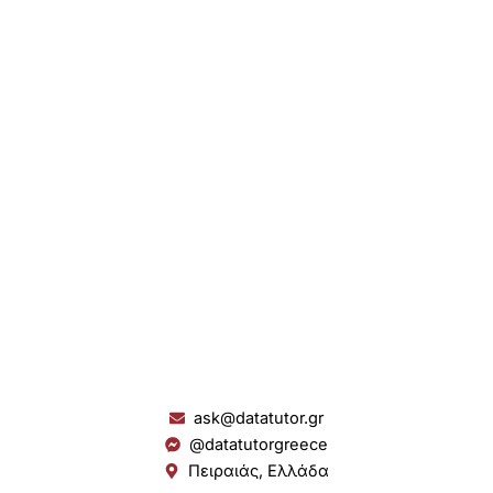
ask@datatutor.gr
@datatutorgreece
Πειραιάς, Ελλάδα
L
I
Y
S