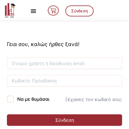
Μετάβαση
Cart
στο
Σύνδεση
περιεχόμενο
Γεια σου, καλώς ήρθες ξανά!
Να με θυμάσαι
Ξέχασες τον κωδικό σου;
Σύνδεση