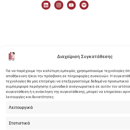
i
n
o
p
n
s
u
o
k
t
t
t
e
a
u
i
d
g
b
f
i
r
e
y
n
a
m
Διαχείριση Συγκατάθεσης
Για να παρέχουμε την καλύτερη εμπειρία, χρησιμοποιούμε τεχνολογίες όπ
αποθήκευση ή/και την πρόσβαση σε πληροφορίες συσκευών. Η συγκατάθε
τεχνολογίες θα μας επιτρέψει να επεξεργαστούμε δεδομένα προσωπικού
συμπεριφορά περιήγησης ή μοναδικά αναγνωριστικά σε αυτόν τον ιστότοπ
συγκατάθεση ή η ανάκληση της συγκατάθεσης, μπορεί να επηρεάσει αρν
λειτουργίες και δυνατότητες.
Λειτουργικά
Στατιστικά