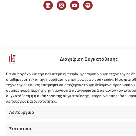
i
n
o
p
n
s
u
o
k
t
t
t
e
a
u
i
d
g
b
f
i
r
e
y
n
a
m
Διαχείριση Συγκατάθεσης
Για να παρέχουμε την καλύτερη εμπειρία, χρησιμοποιούμε τεχνολογίες όπ
αποθήκευση ή/και την πρόσβαση σε πληροφορίες συσκευών. Η συγκατάθε
τεχνολογίες θα μας επιτρέψει να επεξεργαστούμε δεδομένα προσωπικού
συμπεριφορά περιήγησης ή μοναδικά αναγνωριστικά σε αυτόν τον ιστότοπ
συγκατάθεση ή η ανάκληση της συγκατάθεσης, μπορεί να επηρεάσει αρν
λειτουργίες και δυνατότητες.
Λειτουργικά
Στατιστικά