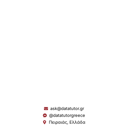
ask@datatutor.gr
@datatutorgreece
Πειραιάς, Ελλάδα
L
I
Y
S