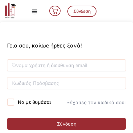
Μετάβαση
Cart
στο
Σύνδεση
περιεχόμενο
Γεια σου, καλώς ήρθες ξανά!
Να με θυμάσαι
Ξέχασες τον κωδικό σου;
Σύνδεση