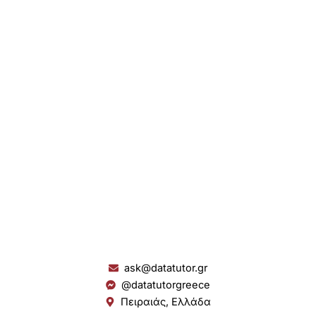
ask@datatutor.gr
@datatutorgreece
Πειραιάς, Ελλάδα
L
I
Y
S