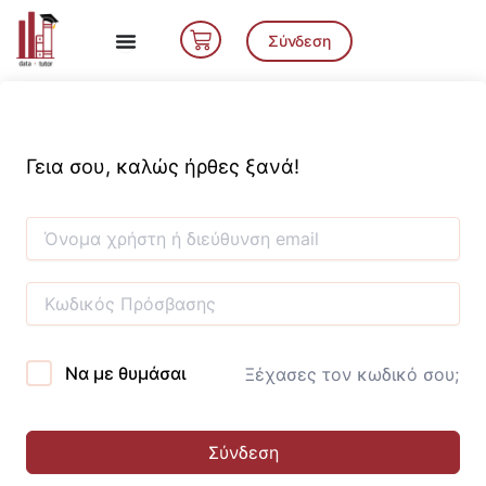
Μετάβαση
Cart
στο
Σύνδεση
περιεχόμενο
Γεια σου, καλώς ήρθες ξανά!
Να με θυμάσαι
Ξέχασες τον κωδικό σου;
Σύνδεση