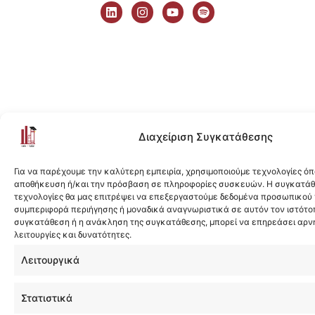
i
n
o
p
n
s
u
o
k
t
t
t
e
a
u
i
d
g
b
f
i
r
e
y
n
a
m
Διαχείριση Συγκατάθεσης
Για να παρέχουμε την καλύτερη εμπειρία, χρησιμοποιούμε τεχνολογίες όπ
αποθήκευση ή/και την πρόσβαση σε πληροφορίες συσκευών. Η συγκατάθε
τεχνολογίες θα μας επιτρέψει να επεξεργαστούμε δεδομένα προσωπικού
συμπεριφορά περιήγησης ή μοναδικά αναγνωριστικά σε αυτόν τον ιστότοπ
συγκατάθεση ή η ανάκληση της συγκατάθεσης, μπορεί να επηρεάσει αρν
λειτουργίες και δυνατότητες.
Λειτουργικά
Στατιστικά