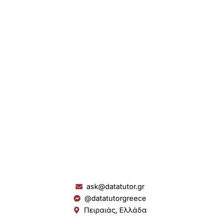
ask@datatutor.gr
@datatutorgreece
Πειραιάς, Ελλάδα
L
I
Y
S