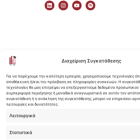
i
n
o
p
n
s
u
o
k
t
t
t
e
a
u
i
d
g
b
f
i
r
e
y
n
a
m
Διαχείριση Συγκατάθεσης
Για να παρέχουμε την καλύτερη εμπειρία, χρησιμοποιούμε τεχνολογίες όπ
αποθήκευση ή/και την πρόσβαση σε πληροφορίες συσκευών. Η συγκατάθε
τεχνολογίες θα μας επιτρέψει να επεξεργαστούμε δεδομένα προσωπικού
συμπεριφορά περιήγησης ή μοναδικά αναγνωριστικά σε αυτόν τον ιστότοπ
συγκατάθεση ή η ανάκληση της συγκατάθεσης, μπορεί να επηρεάσει αρν
λειτουργίες και δυνατότητες.
Λειτουργικά
Στατιστικά