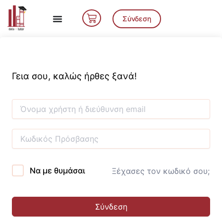
Μετάβαση
Cart
στο
Σύνδεση
περιεχόμενο
Γεια σου, καλώς ήρθες ξανά!
Να με θυμάσαι
Ξέχασες τον κωδικό σου;
Σύνδεση