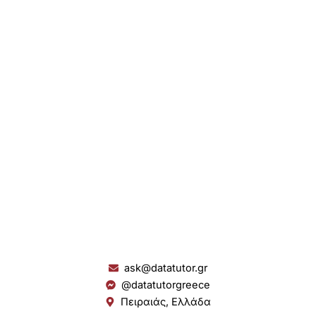
ask@datatutor.gr
@datatutorgreece
Πειραιάς, Ελλάδα
L
I
Y
S