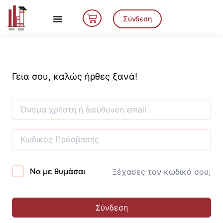
Μετάβαση
Cart
στο
Σύνδεση
περιεχόμενο
Γεια σου, καλώς ήρθες ξανά!
Να με θυμάσαι
Ξέχασες τον κωδικό σου;
Σύνδεση