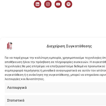
i
n
o
p
n
s
u
o
k
t
t
t
e
a
u
i
d
g
b
f
i
r
e
y
n
a
m
Διαχείριση Συγκατάθεσης
Για να παρέχουμε την καλύτερη εμπειρία, χρησιμοποιούμε τεχνολογίες όπ
αποθήκευση ή/και την πρόσβαση σε πληροφορίες συσκευών. Η συγκατάθε
τεχνολογίες θα μας επιτρέψει να επεξεργαστούμε δεδομένα προσωπικού
συμπεριφορά περιήγησης ή μοναδικά αναγνωριστικά σε αυτόν τον ιστότοπ
συγκατάθεση ή η ανάκληση της συγκατάθεσης, μπορεί να επηρεάσει αρν
λειτουργίες και δυνατότητες.
Λειτουργικά
Στατιστικά