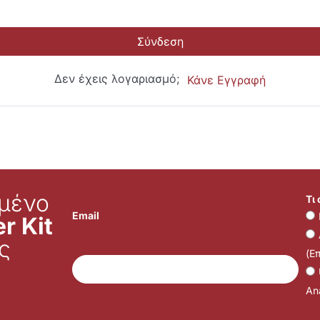
Σύνδεση
Δεν έχεις λογαριασμό;
Κάνε Εγγραφή
μένο
Τι
Email
r Kit
ς
(Ε
Ana