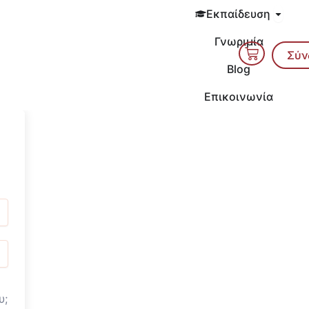
Open 
Εκπαίδευση
Γνωριμία
Cart
Σύν
Blog
Επικοινωνία
υ;