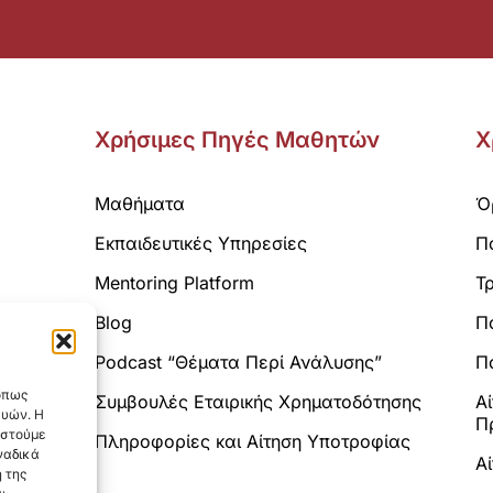
Χρήσιμες Πηγές Μαθητών
Χ
Μαθήματα
Ό
Εκπαιδευτικές Υπηρεσίες
Π
Mentoring Platform
Τ
Blog
Π
Analytics.
Podcast “Θέματα Περί Ανάλυσης”
Πο
 όπως
Συμβουλές Εταιρικής Χρηματοδότησης
Α
ευών. Η
Π
αστούμε
Πληροφορίες και Αίτηση Υποτροφίας
ναδικά
Α
 της