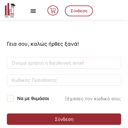
Μετάβαση
Cart
στο
Σύνδεση
περιεχόμενο
Γεια σου, καλώς ήρθες ξανά!
Να με θυμάσαι
Ξέχασες τον κωδικό σου;
Σύνδεση