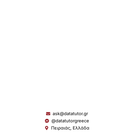
ask@datatutor.gr
@datatutorgreece
Πειραιάς, Ελλάδα
L
I
Y
S