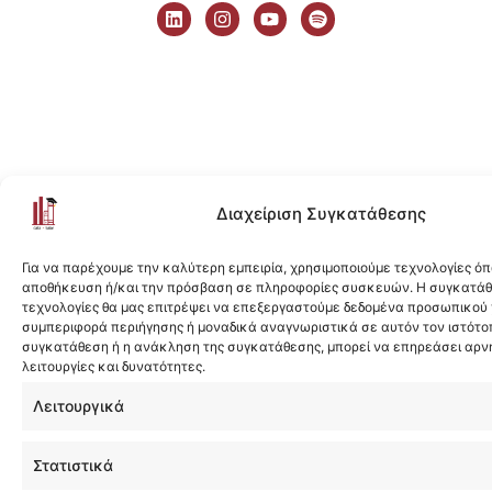
i
n
o
p
n
s
u
o
k
t
t
t
e
a
u
i
d
g
b
f
i
r
e
y
n
a
m
Διαχείριση Συγκατάθεσης
Για να παρέχουμε την καλύτερη εμπειρία, χρησιμοποιούμε τεχνολογίες όπ
αποθήκευση ή/και την πρόσβαση σε πληροφορίες συσκευών. Η συγκατάθε
τεχνολογίες θα μας επιτρέψει να επεξεργαστούμε δεδομένα προσωπικού
συμπεριφορά περιήγησης ή μοναδικά αναγνωριστικά σε αυτόν τον ιστότοπ
συγκατάθεση ή η ανάκληση της συγκατάθεσης, μπορεί να επηρεάσει αρν
λειτουργίες και δυνατότητες.
Λειτουργικά
Στατιστικά