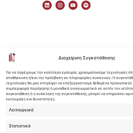
i
n
o
p
n
s
u
o
k
t
t
t
e
a
u
i
d
g
b
f
i
r
e
y
n
a
m
Διαχείριση Συγκατάθεσης
Για να παρέχουμε την καλύτερη εμπειρία, χρησιμοποιούμε τεχνολογίες όπ
αποθήκευση ή/και την πρόσβαση σε πληροφορίες συσκευών. Η συγκατάθε
τεχνολογίες θα μας επιτρέψει να επεξεργαστούμε δεδομένα προσωπικού
συμπεριφορά περιήγησης ή μοναδικά αναγνωριστικά σε αυτόν τον ιστότοπ
συγκατάθεση ή η ανάκληση της συγκατάθεσης, μπορεί να επηρεάσει αρν
λειτουργίες και δυνατότητες.
Λειτουργικά
Στατιστικά