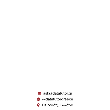
ask@datatutor.gr
@datatutorgreece
Πειραιάς, Ελλάδα
L
I
Y
S