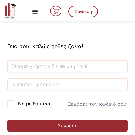
Μετάβαση
Cart
στο
Σύνδεση
περιεχόμενο
Γεια σου, καλώς ήρθες ξανά!
Να με θυμάσαι
Ξέχασες τον κωδικό σου;
Σύνδεση