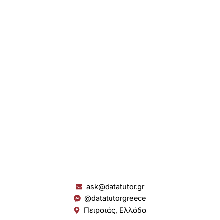
ask@datatutor.gr
@datatutorgreece
Πειραιάς, Ελλάδα
L
I
Y
S