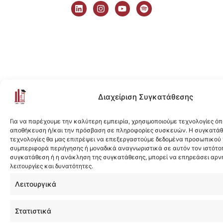
i
n
o
p
n
s
u
o
k
t
t
t
e
a
u
i
d
g
b
f
i
r
e
y
n
a
m
Διαχείριση Συγκατάθεσης
Για να παρέχουμε την καλύτερη εμπειρία, χρησιμοποιούμε τεχνολογίες όπ
αποθήκευση ή/και την πρόσβαση σε πληροφορίες συσκευών. Η συγκατάθε
τεχνολογίες θα μας επιτρέψει να επεξεργαστούμε δεδομένα προσωπικού
συμπεριφορά περιήγησης ή μοναδικά αναγνωριστικά σε αυτόν τον ιστότοπ
συγκατάθεση ή η ανάκληση της συγκατάθεσης, μπορεί να επηρεάσει αρν
λειτουργίες και δυνατότητες.
Λειτουργικά
Στατιστικά