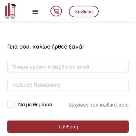
Μετάβαση
Cart
στο
Σύνδεση
περιεχόμενο
Γεια σου, καλώς ήρθες ξανά!
Να με θυμάσαι
Ξέχασες τον κωδικό σου;
Σύνδεση