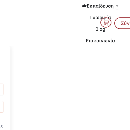
Open 
Εκπαίδευση
Γνωριμία
Cart
Σύν
Blog
Επικοινωνία
υ;