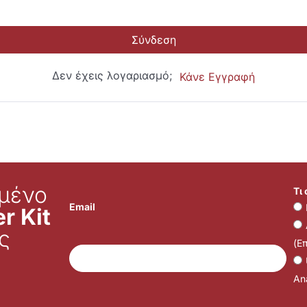
Σύνδεση
Δεν έχεις λογαριασμό;
Κάνε Εγγραφή
μένο
Τι
Email
r Kit
ς
(Ε
Ana