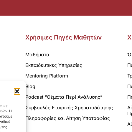
Χρήσιμες Πηγές Μαθητών
Χ
Μαθήματα
Ό
Εκπαιδευτικές Υπηρεσίες
Π
Mentoring Platform
Τ
Blog
Π
Analytics.
Podcast “Θέματα Περί Ανάλυσης”
Πο
 όπως
Συμβουλές Εταιρικής Χρηματοδότησης
Α
ευών. Η
Π
αστούμε
Πληροφορίες και Αίτηση Υποτροφίας
ναδικά
Α
 της