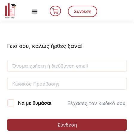
Μετάβαση
Cart
στο
Σύνδεση
περιεχόμενο
Γεια σου, καλώς ήρθες ξανά!
Να με θυμάσαι
Ξέχασες τον κωδικό σου;
Σύνδεση