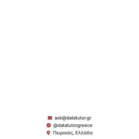
ask@datatutor.gr
@datatutorgreece
Πειραιάς, Ελλάδα
L
I
Y
S