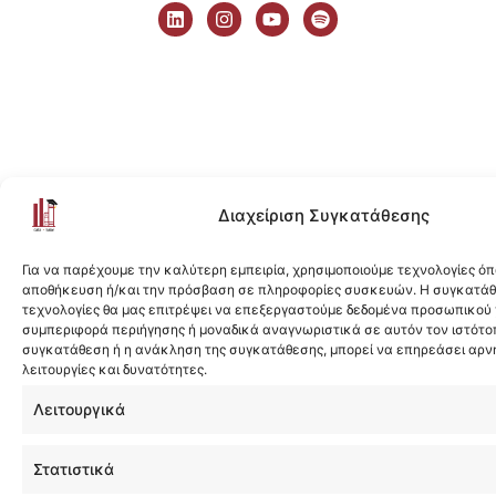
i
n
o
p
n
s
u
o
k
t
t
t
e
a
u
i
d
g
b
f
i
r
e
y
n
a
m
Διαχείριση Συγκατάθεσης
Για να παρέχουμε την καλύτερη εμπειρία, χρησιμοποιούμε τεχνολογίες όπ
αποθήκευση ή/και την πρόσβαση σε πληροφορίες συσκευών. Η συγκατάθε
τεχνολογίες θα μας επιτρέψει να επεξεργαστούμε δεδομένα προσωπικού
συμπεριφορά περιήγησης ή μοναδικά αναγνωριστικά σε αυτόν τον ιστότοπ
συγκατάθεση ή η ανάκληση της συγκατάθεσης, μπορεί να επηρεάσει αρν
λειτουργίες και δυνατότητες.
Λειτουργικά
Στατιστικά