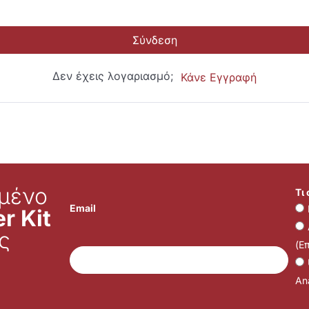
Σύνδεση
Δεν έχεις λογαριασμό;
Κάνε Εγγραφή
μένο
Τι
Email
r Kit
ς
(Ε
Ana