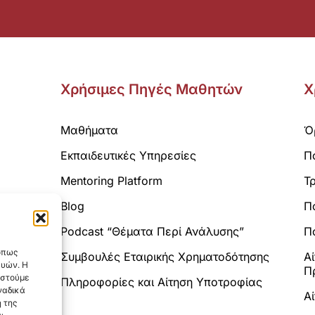
Χρήσιμες Πηγές Μαθητών
Χ
Μαθήματα
Ό
Εκπαιδευτικές Υπηρεσίες
Π
Mentoring Platform
Τ
Blog
Π
Analytics.
Podcast “Θέματα Περί Ανάλυσης”
Πο
 όπως
Συμβουλές Εταιρικής Χρηματοδότησης
Α
ευών. Η
Π
αστούμε
Πληροφορίες και Αίτηση Υποτροφίας
ναδικά
Α
 της