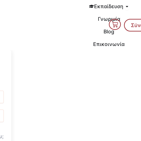
Open 
Εκπαίδευση
Γνωριμία
Cart
Σύν
Blog
Επικοινωνία
υ;