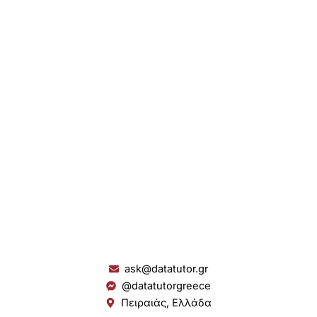
ask@datatutor.gr
@datatutorgreece
Πειραιάς, Ελλάδα
L
I
Y
S