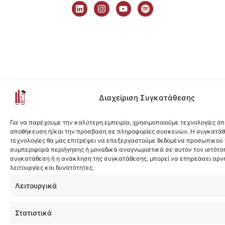
i
n
o
p
n
s
u
o
k
t
t
t
e
a
u
i
d
g
b
f
i
r
e
y
n
a
m
Διαχείριση Συγκατάθεσης
Για να παρέχουμε την καλύτερη εμπειρία, χρησιμοποιούμε τεχνολογίες όπ
αποθήκευση ή/και την πρόσβαση σε πληροφορίες συσκευών. Η συγκατάθε
τεχνολογίες θα μας επιτρέψει να επεξεργαστούμε δεδομένα προσωπικού
συμπεριφορά περιήγησης ή μοναδικά αναγνωριστικά σε αυτόν τον ιστότοπ
συγκατάθεση ή η ανάκληση της συγκατάθεσης, μπορεί να επηρεάσει αρν
λειτουργίες και δυνατότητες.
Λειτουργικά
Στατιστικά