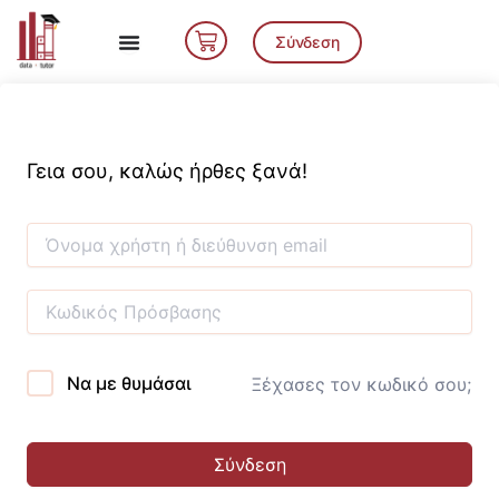
Μετάβαση
Cart
στο
Σύνδεση
περιεχόμενο
Γεια σου, καλώς ήρθες ξανά!
Να με θυμάσαι
Ξέχασες τον κωδικό σου;
Σύνδεση