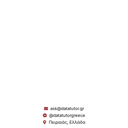
ask@datatutor.gr
@datatutorgreece
Πειραιάς, Ελλάδα
L
I
Y
S