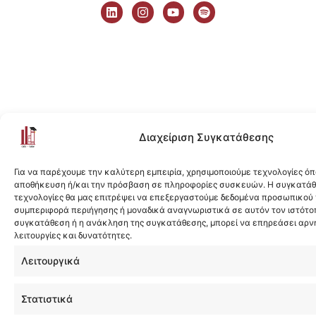
i
n
o
p
n
s
u
o
k
t
t
t
e
a
u
i
d
g
b
f
i
r
e
y
n
a
m
Διαχείριση Συγκατάθεσης
Για να παρέχουμε την καλύτερη εμπειρία, χρησιμοποιούμε τεχνολογίες όπ
αποθήκευση ή/και την πρόσβαση σε πληροφορίες συσκευών. Η συγκατάθε
τεχνολογίες θα μας επιτρέψει να επεξεργαστούμε δεδομένα προσωπικού
συμπεριφορά περιήγησης ή μοναδικά αναγνωριστικά σε αυτόν τον ιστότοπ
συγκατάθεση ή η ανάκληση της συγκατάθεσης, μπορεί να επηρεάσει αρν
λειτουργίες και δυνατότητες.
Λειτουργικά
Στατιστικά