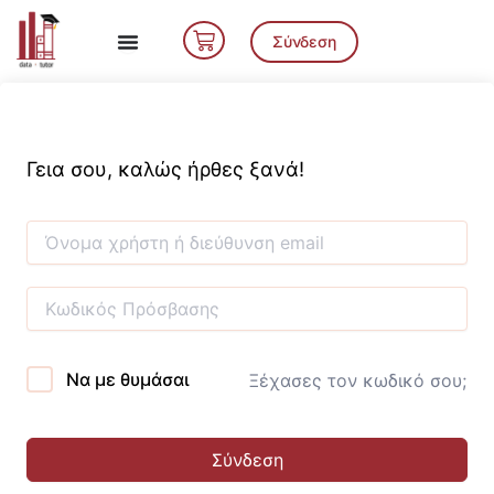
Μετάβαση
Cart
στο
Σύνδεση
περιεχόμενο
Γεια σου, καλώς ήρθες ξανά!
Να με θυμάσαι
Ξέχασες τον κωδικό σου;
Σύνδεση