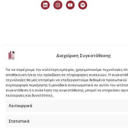
i
n
o
p
n
s
u
o
k
t
t
t
e
a
u
i
d
g
b
f
i
r
e
y
n
a
m
Διαχείριση Συγκατάθεσης
Για να παρέχουμε την καλύτερη εμπειρία, χρησιμοποιούμε τεχνολογίες όπ
αποθήκευση ή/και την πρόσβαση σε πληροφορίες συσκευών. Η συγκατάθε
τεχνολογίες θα μας επιτρέψει να επεξεργαστούμε δεδομένα προσωπικού
συμπεριφορά περιήγησης ή μοναδικά αναγνωριστικά σε αυτόν τον ιστότοπ
συγκατάθεση ή η ανάκληση της συγκατάθεσης, μπορεί να επηρεάσει αρν
λειτουργίες και δυνατότητες.
Λειτουργικά
Στατιστικά