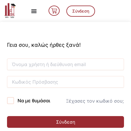
Μετάβαση
Cart
στο
Σύνδεση
περιεχόμενο
Γεια σου, καλώς ήρθες ξανά!
Να με θυμάσαι
Ξέχασες τον κωδικό σου;
Σύνδεση