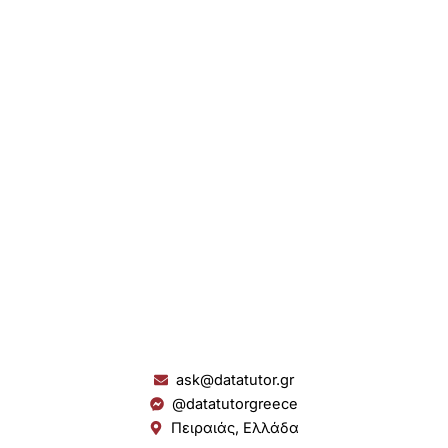
ask@datatutor.gr
@datatutorgreece
Πειραιάς, Ελλάδα
L
I
Y
S