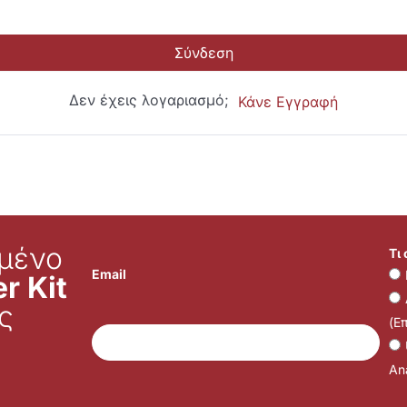
Σύνδεση
Δεν έχεις λογαριασμό;
Κάνε Εγγραφή
μένο
Τι
Email
r Kit
ς
(Ε
Ana