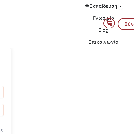
Open 
Εκπαίδευση
Γνωριμία
Cart
Σύν
Blog
Επικοινωνία
υ;