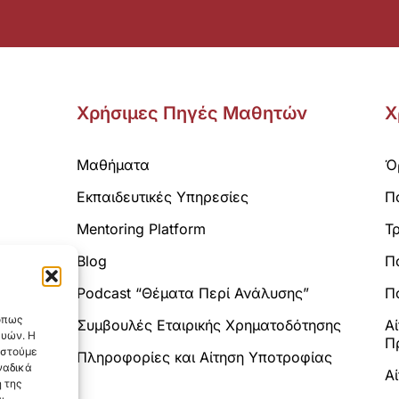
Χρήσιμες Πηγές Μαθητών
Χ
Μαθήματα
Ό
Εκπαιδευτικές Υπηρεσίες
Π
Mentoring Platform
Τ
Blog
Π
Analytics.
Podcast “Θέματα Περί Ανάλυσης”
Πο
 όπως
Συμβουλές Εταιρικής Χρηματοδότησης
Α
ευών. Η
Π
αστούμε
Πληροφορίες και Αίτηση Υποτροφίας
ναδικά
Α
 της