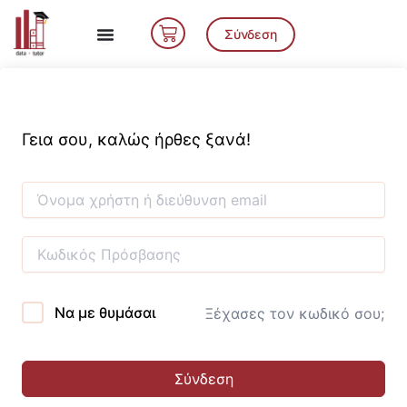
Μετάβαση
Cart
στο
Σύνδεση
περιεχόμενο
Γεια σου, καλώς ήρθες ξανά!
Να με θυμάσαι
Ξέχασες τον κωδικό σου;
Σύνδεση