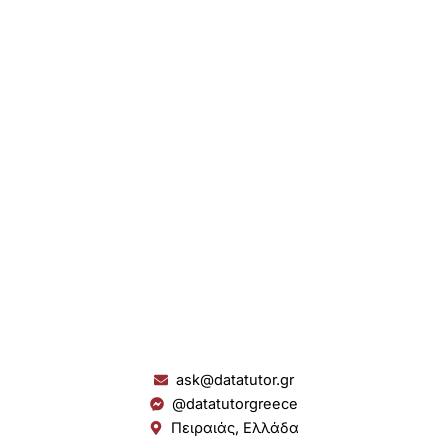
ask@datatutor.gr
@datatutorgreece
Πειραιάς, Ελλάδα
L
I
Y
S