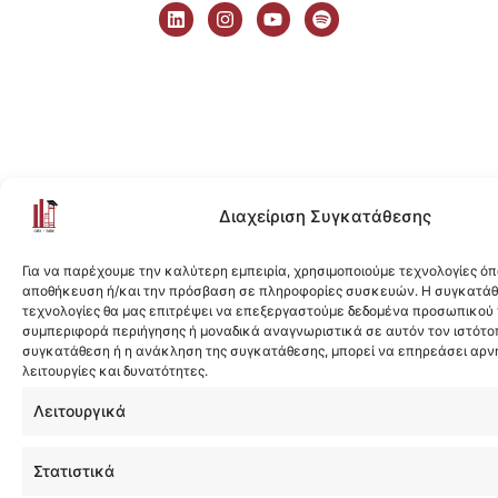
i
n
o
p
n
s
u
o
k
t
t
t
e
a
u
i
d
g
b
f
i
r
e
y
n
a
m
Διαχείριση Συγκατάθεσης
Για να παρέχουμε την καλύτερη εμπειρία, χρησιμοποιούμε τεχνολογίες όπ
αποθήκευση ή/και την πρόσβαση σε πληροφορίες συσκευών. Η συγκατάθε
τεχνολογίες θα μας επιτρέψει να επεξεργαστούμε δεδομένα προσωπικού
συμπεριφορά περιήγησης ή μοναδικά αναγνωριστικά σε αυτόν τον ιστότοπ
συγκατάθεση ή η ανάκληση της συγκατάθεσης, μπορεί να επηρεάσει αρν
λειτουργίες και δυνατότητες.
Λειτουργικά
Στατιστικά