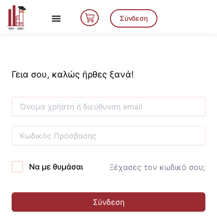
Μετάβαση
Cart
στο
Σύνδεση
περιεχόμενο
Γεια σου, καλώς ήρθες ξανά!
Να με θυμάσαι
Ξέχασες τον κωδικό σου;
Σύνδεση