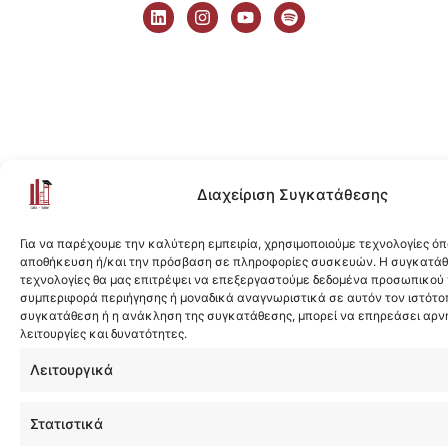
i
n
o
p
n
s
u
o
k
t
t
t
e
a
u
i
d
g
b
f
i
r
e
y
n
a
m
Διαχείριση Συγκατάθεσης
Για να παρέχουμε την καλύτερη εμπειρία, χρησιμοποιούμε τεχνολογίες όπ
αποθήκευση ή/και την πρόσβαση σε πληροφορίες συσκευών. Η συγκατάθε
τεχνολογίες θα μας επιτρέψει να επεξεργαστούμε δεδομένα προσωπικού
συμπεριφορά περιήγησης ή μοναδικά αναγνωριστικά σε αυτόν τον ιστότοπ
συγκατάθεση ή η ανάκληση της συγκατάθεσης, μπορεί να επηρεάσει αρν
λειτουργίες και δυνατότητες.
Λειτουργικά
Στατιστικά