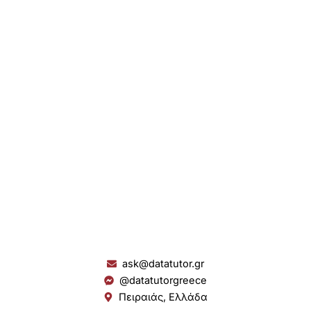
ask@datatutor.gr
@datatutorgreece
Πειραιάς, Ελλάδα
L
I
Y
S