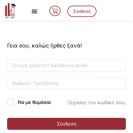
Μετάβαση
Cart
στο
Σύνδεση
περιεχόμενο
Γεια σου, καλώς ήρθες ξανά!
Να με θυμάσαι
Ξέχασες τον κωδικό σου;
Σύνδεση