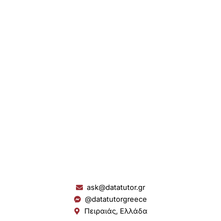
ask@datatutor.gr
@datatutorgreece
Πειραιάς, Ελλάδα
L
I
Y
S