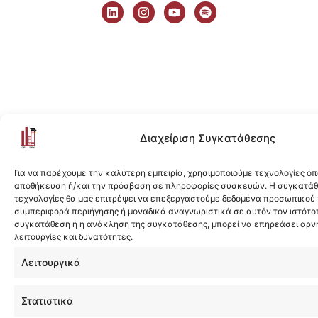
i
n
o
p
n
s
u
o
k
t
t
t
e
a
u
i
d
g
b
f
i
r
e
y
n
a
m
Διαχείριση Συγκατάθεσης
Για να παρέχουμε την καλύτερη εμπειρία, χρησιμοποιούμε τεχνολογίες όπ
αποθήκευση ή/και την πρόσβαση σε πληροφορίες συσκευών. Η συγκατάθε
τεχνολογίες θα μας επιτρέψει να επεξεργαστούμε δεδομένα προσωπικού
συμπεριφορά περιήγησης ή μοναδικά αναγνωριστικά σε αυτόν τον ιστότοπ
συγκατάθεση ή η ανάκληση της συγκατάθεσης, μπορεί να επηρεάσει αρν
λειτουργίες και δυνατότητες.
Λειτουργικά
Στατιστικά