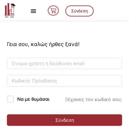
Μετάβαση
Cart
στο
Σύνδεση
περιεχόμενο
Γεια σου, καλώς ήρθες ξανά!
Να με θυμάσαι
Ξέχασες τον κωδικό σου;
Σύνδεση