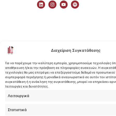
i
n
o
p
n
s
u
o
k
t
t
t
e
a
u
i
d
g
b
f
i
r
e
y
n
a
m
Διαχείριση Συγκατάθεσης
Για να παρέχουμε την καλύτερη εμπειρία, χρησιμοποιούμε τεχνολογίες όπ
αποθήκευση ή/και την πρόσβαση σε πληροφορίες συσκευών. Η συγκατάθε
τεχνολογίες θα μας επιτρέψει να επεξεργαστούμε δεδομένα προσωπικού
συμπεριφορά περιήγησης ή μοναδικά αναγνωριστικά σε αυτόν τον ιστότοπ
συγκατάθεση ή η ανάκληση της συγκατάθεσης, μπορεί να επηρεάσει αρν
λειτουργίες και δυνατότητες.
Λειτουργικά
Στατιστικά