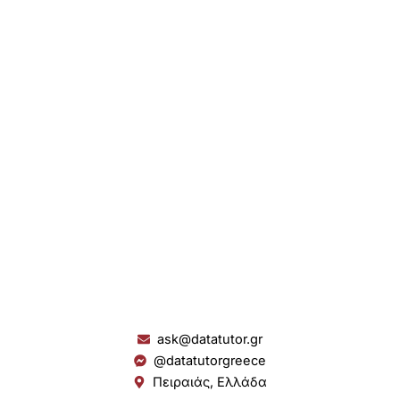
ask@datatutor.gr
@datatutorgreece
Πειραιάς, Ελλάδα
L
I
Y
S