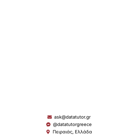
ask@datatutor.gr
@datatutorgreece
Πειραιάς, Ελλάδα
L
I
Y
S