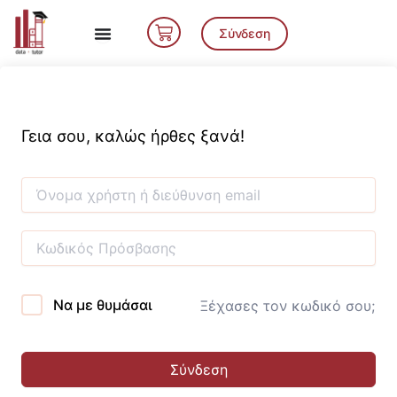
Μετάβαση
Cart
στο
Σύνδεση
περιεχόμενο
Γεια σου, καλώς ήρθες ξανά!
Να με θυμάσαι
Ξέχασες τον κωδικό σου;
Σύνδεση