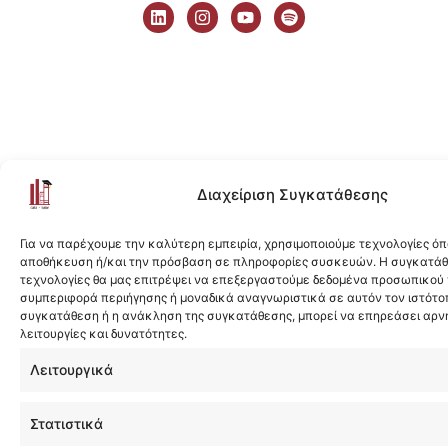
i
n
o
p
n
s
u
o
k
t
t
t
e
a
u
i
d
g
b
f
i
r
e
y
n
a
m
Διαχείριση Συγκατάθεσης
Για να παρέχουμε την καλύτερη εμπειρία, χρησιμοποιούμε τεχνολογίες όπ
αποθήκευση ή/και την πρόσβαση σε πληροφορίες συσκευών. Η συγκατάθε
τεχνολογίες θα μας επιτρέψει να επεξεργαστούμε δεδομένα προσωπικού
συμπεριφορά περιήγησης ή μοναδικά αναγνωριστικά σε αυτόν τον ιστότοπ
συγκατάθεση ή η ανάκληση της συγκατάθεσης, μπορεί να επηρεάσει αρν
λειτουργίες και δυνατότητες.
Λειτουργικά
Στατιστικά