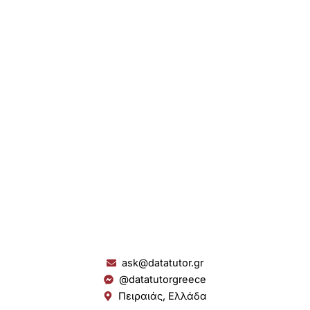
ask@datatutor.gr
@datatutorgreece
Πειραιάς, Ελλάδα
L
I
Y
S