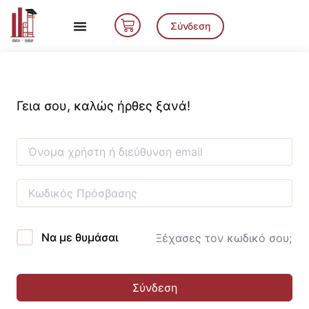
Μετάβαση
Cart
στο
Σύνδεση
περιεχόμενο
Γεια σου, καλώς ήρθες ξανά!
Να με θυμάσαι
Ξέχασες τον κωδικό σου;
Σύνδεση