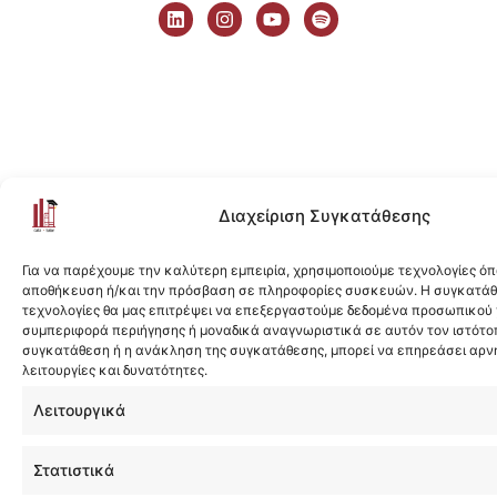
i
n
o
p
n
s
u
o
k
t
t
t
e
a
u
i
d
g
b
f
i
r
e
y
n
a
m
Διαχείριση Συγκατάθεσης
Για να παρέχουμε την καλύτερη εμπειρία, χρησιμοποιούμε τεχνολογίες όπ
αποθήκευση ή/και την πρόσβαση σε πληροφορίες συσκευών. Η συγκατάθε
τεχνολογίες θα μας επιτρέψει να επεξεργαστούμε δεδομένα προσωπικού
συμπεριφορά περιήγησης ή μοναδικά αναγνωριστικά σε αυτόν τον ιστότοπ
συγκατάθεση ή η ανάκληση της συγκατάθεσης, μπορεί να επηρεάσει αρν
λειτουργίες και δυνατότητες.
Λειτουργικά
Στατιστικά