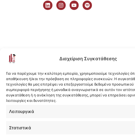
i
n
o
p
n
s
u
o
k
t
t
t
e
a
u
i
d
g
b
f
i
r
e
y
n
a
m
Διαχείριση Συγκατάθεσης
Για να παρέχουμε την καλύτερη εμπειρία, χρησιμοποιούμε τεχνολογίες όπ
αποθήκευση ή/και την πρόσβαση σε πληροφορίες συσκευών. Η συγκατάθε
τεχνολογίες θα μας επιτρέψει να επεξεργαστούμε δεδομένα προσωπικού
συμπεριφορά περιήγησης ή μοναδικά αναγνωριστικά σε αυτόν τον ιστότοπ
συγκατάθεση ή η ανάκληση της συγκατάθεσης, μπορεί να επηρεάσει αρν
λειτουργίες και δυνατότητες.
Λειτουργικά
Στατιστικά