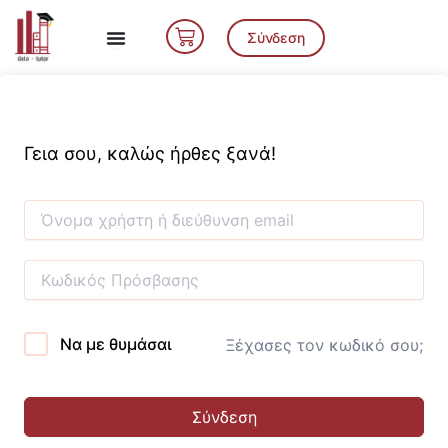
Μετάβαση
Cart
στο
Σύνδεση
περιεχόμενο
Γεια σου, καλώς ήρθες ξανά!
Να με θυμάσαι
Ξέχασες τον κωδικό σου;
Σύνδεση