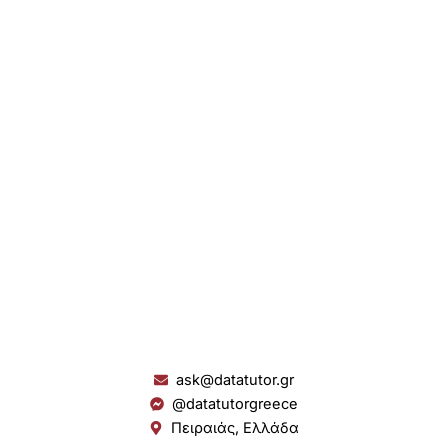
ask@datatutor.gr
@datatutorgreece
Πειραιάς, Ελλάδα
L
I
Y
S