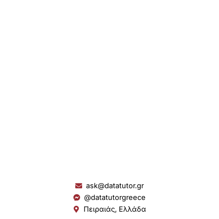
ask@datatutor.gr
@datatutorgreece
Πειραιάς, Ελλάδα
L
I
Y
S