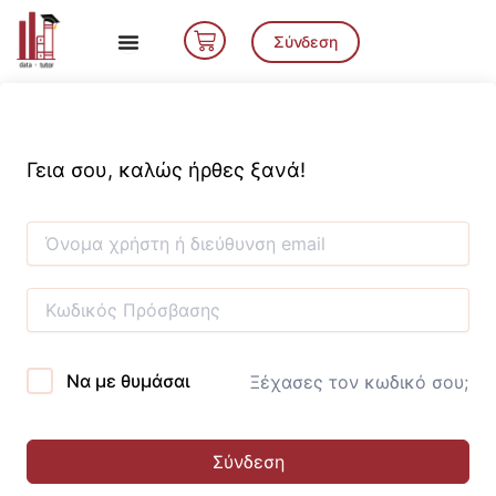
Μετάβαση
Cart
στο
Σύνδεση
περιεχόμενο
Γεια σου, καλώς ήρθες ξανά!
Να με θυμάσαι
Ξέχασες τον κωδικό σου;
Σύνδεση