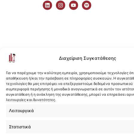
i
n
o
p
n
s
u
o
k
t
t
t
e
a
u
i
d
g
b
f
i
r
e
y
n
a
m
Διαχείριση Συγκατάθεσης
Για να παρέχουμε την καλύτερη εμπειρία, χρησιμοποιούμε τεχνολογίες όπ
αποθήκευση ή/και την πρόσβαση σε πληροφορίες συσκευών. Η συγκατάθε
τεχνολογίες θα μας επιτρέψει να επεξεργαστούμε δεδομένα προσωπικού
συμπεριφορά περιήγησης ή μοναδικά αναγνωριστικά σε αυτόν τον ιστότοπ
συγκατάθεση ή η ανάκληση της συγκατάθεσης, μπορεί να επηρεάσει αρν
λειτουργίες και δυνατότητες.
Λειτουργικά
Στατιστικά