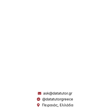
ask@datatutor.gr
@datatutorgreece
Πειραιάς, Ελλάδα
L
I
Y
S