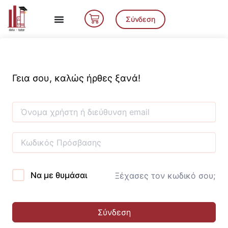
Μετάβαση
Cart
στο
Σύνδεση
περιεχόμενο
Γεια σου, καλώς ήρθες ξανά!
Να με θυμάσαι
Ξέχασες τον κωδικό σου;
Σύνδεση