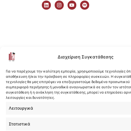
i
n
o
p
n
s
u
o
k
t
t
t
e
a
u
i
d
g
b
f
i
r
e
y
n
a
m
Διαχείριση Συγκατάθεσης
Για να παρέχουμε την καλύτερη εμπειρία, χρησιμοποιούμε τεχνολογίες όπ
αποθήκευση ή/και την πρόσβαση σε πληροφορίες συσκευών. Η συγκατάθε
τεχνολογίες θα μας επιτρέψει να επεξεργαστούμε δεδομένα προσωπικού
συμπεριφορά περιήγησης ή μοναδικά αναγνωριστικά σε αυτόν τον ιστότοπ
συγκατάθεση ή η ανάκληση της συγκατάθεσης, μπορεί να επηρεάσει αρν
λειτουργίες και δυνατότητες.
Λειτουργικά
Στατιστικά