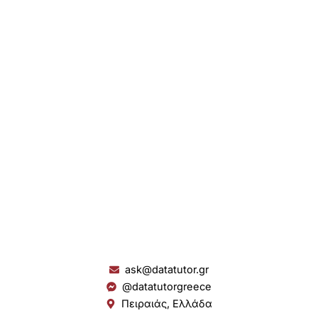
ask@datatutor.gr
@datatutorgreece
Πειραιάς, Ελλάδα
L
I
Y
S