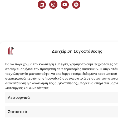
i
n
o
p
n
s
u
o
k
t
t
t
e
a
u
i
d
g
b
f
i
r
e
y
n
a
m
Διαχείριση Συγκατάθεσης
Για να παρέχουμε την καλύτερη εμπειρία, χρησιμοποιούμε τεχνολογίες όπ
αποθήκευση ή/και την πρόσβαση σε πληροφορίες συσκευών. Η συγκατάθε
τεχνολογίες θα μας επιτρέψει να επεξεργαστούμε δεδομένα προσωπικού
συμπεριφορά περιήγησης ή μοναδικά αναγνωριστικά σε αυτόν τον ιστότοπ
συγκατάθεση ή η ανάκληση της συγκατάθεσης, μπορεί να επηρεάσει αρν
λειτουργίες και δυνατότητες.
Λειτουργικά
Στατιστικά