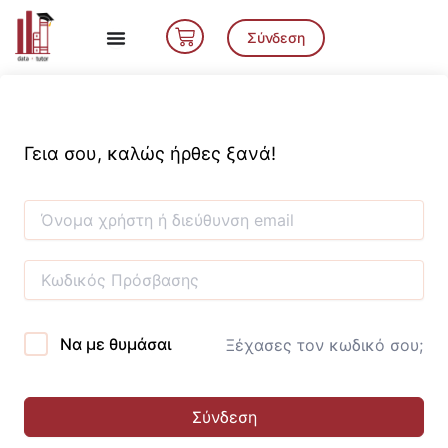
Μετάβαση
Cart
στο
Σύνδεση
περιεχόμενο
Γεια σου, καλώς ήρθες ξανά!
Να με θυμάσαι
Ξέχασες τον κωδικό σου;
Σύνδεση