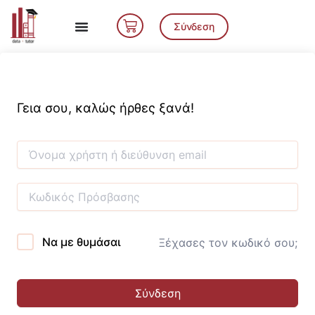
Μετάβαση
Cart
στο
Σύνδεση
περιεχόμενο
Γεια σου, καλώς ήρθες ξανά!
Να με θυμάσαι
Ξέχασες τον κωδικό σου;
Σύνδεση