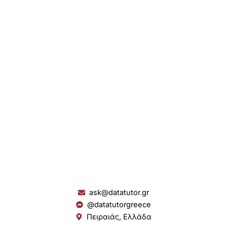
ask@datatutor.gr
@datatutorgreece
Πειραιάς, Ελλάδα
L
I
Y
S