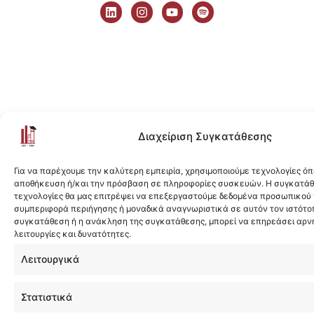
i
n
o
p
n
s
u
o
k
t
t
t
e
a
u
i
d
g
b
f
i
r
e
y
n
a
m
Διαχείριση Συγκατάθεσης
Για να παρέχουμε την καλύτερη εμπειρία, χρησιμοποιούμε τεχνολογίες όπ
αποθήκευση ή/και την πρόσβαση σε πληροφορίες συσκευών. Η συγκατάθε
τεχνολογίες θα μας επιτρέψει να επεξεργαστούμε δεδομένα προσωπικού
συμπεριφορά περιήγησης ή μοναδικά αναγνωριστικά σε αυτόν τον ιστότοπ
συγκατάθεση ή η ανάκληση της συγκατάθεσης, μπορεί να επηρεάσει αρν
λειτουργίες και δυνατότητες.
Λειτουργικά
Στατιστικά