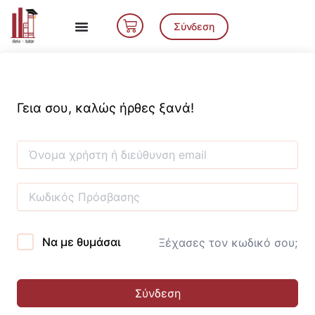
Μετάβαση
Cart
στο
Σύνδεση
περιεχόμενο
Γεια σου, καλώς ήρθες ξανά!
Να με θυμάσαι
Ξέχασες τον κωδικό σου;
Σύνδεση