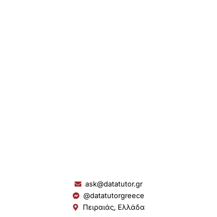
ask@datatutor.gr
@datatutorgreece
Πειραιάς, Ελλάδα
L
I
Y
S