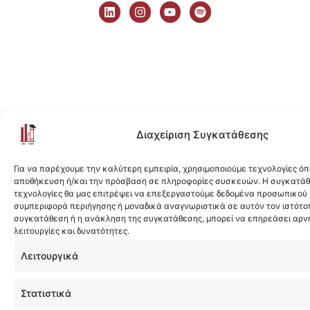
i
n
o
p
n
s
u
o
k
t
t
t
e
a
u
i
d
g
b
f
i
r
e
y
n
a
m
Διαχείριση Συγκατάθεσης
Για να παρέχουμε την καλύτερη εμπειρία, χρησιμοποιούμε τεχνολογίες όπ
αποθήκευση ή/και την πρόσβαση σε πληροφορίες συσκευών. Η συγκατάθε
τεχνολογίες θα μας επιτρέψει να επεξεργαστούμε δεδομένα προσωπικού
συμπεριφορά περιήγησης ή μοναδικά αναγνωριστικά σε αυτόν τον ιστότοπ
συγκατάθεση ή η ανάκληση της συγκατάθεσης, μπορεί να επηρεάσει αρν
λειτουργίες και δυνατότητες.
Λειτουργικά
Στατιστικά