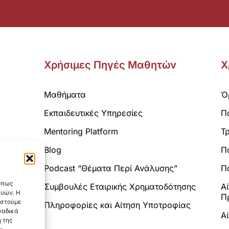
Χρήσιμες Πηγές Μαθητών
Χ
Μαθήματα
Ό
Εκπαιδευτικές Υπηρεσίες
Π
Mentoring Platform
Τ
Blog
Π
Analytics.
Podcast “Θέματα Περί Ανάλυσης”
Πο
 όπως
Συμβουλές Εταιρικής Χρηματοδότησης
Α
ευών. Η
Π
αστούμε
Πληροφορίες και Αίτηση Υποτροφίας
ναδικά
Α
 της