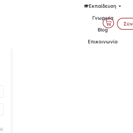
Open 
Εκπαίδευση
Γνωριμία
Cart
Σύν
Blog
Επικοινωνία
υ;