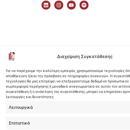
i
n
o
p
n
s
u
o
k
t
t
t
e
a
u
i
d
g
b
f
i
r
e
y
n
a
m
Διαχείριση Συγκατάθεσης
Για να παρέχουμε την καλύτερη εμπειρία, χρησιμοποιούμε τεχνολογίες όπ
αποθήκευση ή/και την πρόσβαση σε πληροφορίες συσκευών. Η συγκατάθε
τεχνολογίες θα μας επιτρέψει να επεξεργαστούμε δεδομένα προσωπικού
συμπεριφορά περιήγησης ή μοναδικά αναγνωριστικά σε αυτόν τον ιστότοπ
συγκατάθεση ή η ανάκληση της συγκατάθεσης, μπορεί να επηρεάσει αρν
λειτουργίες και δυνατότητες.
Λειτουργικά
Στατιστικά