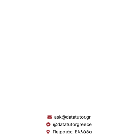
ask@datatutor.gr
@datatutorgreece
Πειραιάς, Ελλάδα
L
I
Y
S