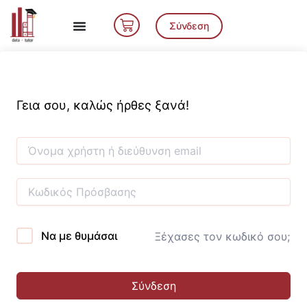
Μετάβαση
Cart
στο
Σύνδεση
περιεχόμενο
Γεια σου, καλώς ήρθες ξανά!
Να με θυμάσαι
Ξέχασες τον κωδικό σου;
Σύνδεση