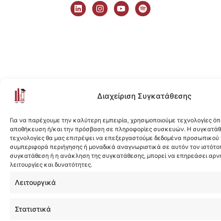
i
n
o
p
n
s
u
o
k
t
t
t
e
a
u
i
d
g
b
f
i
r
e
y
n
a
m
Διαχείριση Συγκατάθεσης
Για να παρέχουμε την καλύτερη εμπειρία, χρησιμοποιούμε τεχνολογίες όπ
αποθήκευση ή/και την πρόσβαση σε πληροφορίες συσκευών. Η συγκατάθε
τεχνολογίες θα μας επιτρέψει να επεξεργαστούμε δεδομένα προσωπικού
συμπεριφορά περιήγησης ή μοναδικά αναγνωριστικά σε αυτόν τον ιστότοπ
συγκατάθεση ή η ανάκληση της συγκατάθεσης, μπορεί να επηρεάσει αρν
λειτουργίες και δυνατότητες.
Λειτουργικά
Στατιστικά