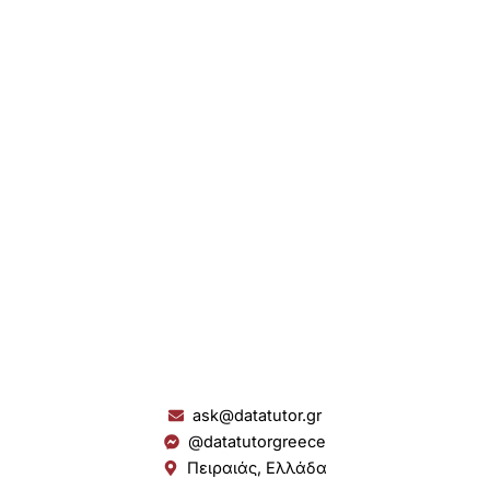
ask@datatutor.gr
@datatutorgreece
Πειραιάς, Ελλάδα
L
I
Y
S