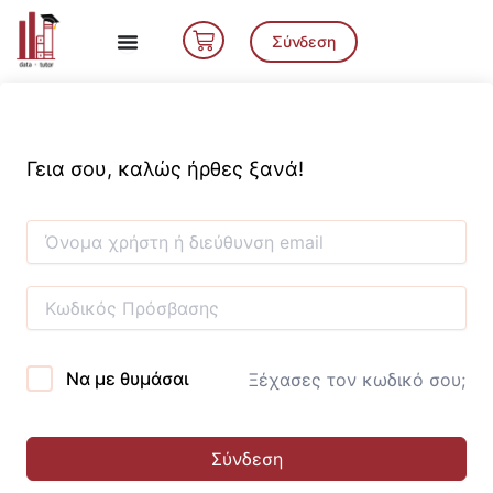
Μετάβαση
Cart
στο
Σύνδεση
περιεχόμενο
Γεια σου, καλώς ήρθες ξανά!
Να με θυμάσαι
Ξέχασες τον κωδικό σου;
Σύνδεση