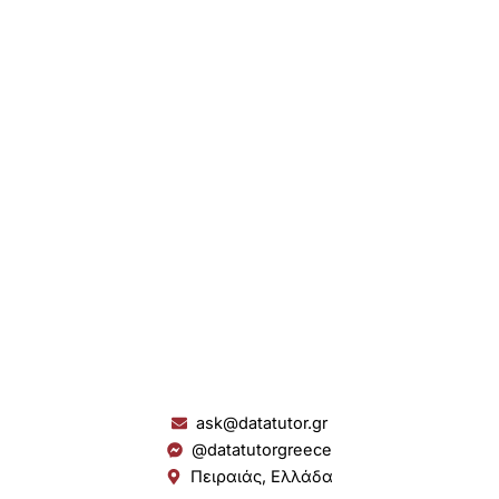
ask@datatutor.gr
@datatutorgreece
Πειραιάς, Ελλάδα
L
I
Y
S