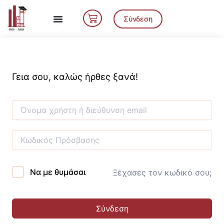
Μετάβαση
Cart
στο
Σύνδεση
περιεχόμενο
Γεια σου, καλώς ήρθες ξανά!
Να με θυμάσαι
Ξέχασες τον κωδικό σου;
Σύνδεση