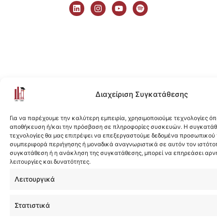
i
n
o
p
n
s
u
o
k
t
t
t
e
a
u
i
d
g
b
f
i
r
e
y
n
a
m
Διαχείριση Συγκατάθεσης
Για να παρέχουμε την καλύτερη εμπειρία, χρησιμοποιούμε τεχνολογίες όπ
αποθήκευση ή/και την πρόσβαση σε πληροφορίες συσκευών. Η συγκατάθε
τεχνολογίες θα μας επιτρέψει να επεξεργαστούμε δεδομένα προσωπικού
συμπεριφορά περιήγησης ή μοναδικά αναγνωριστικά σε αυτόν τον ιστότοπ
συγκατάθεση ή η ανάκληση της συγκατάθεσης, μπορεί να επηρεάσει αρν
λειτουργίες και δυνατότητες.
Λειτουργικά
Στατιστικά