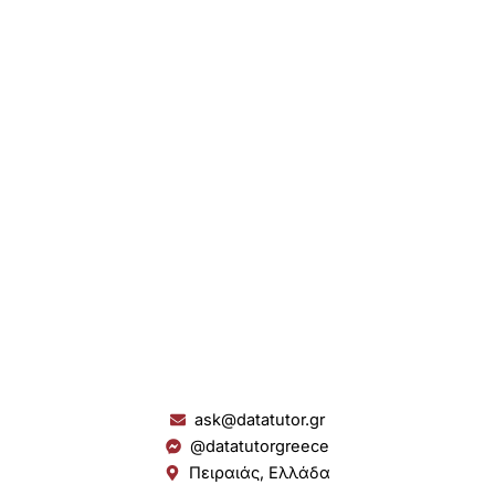
ask@datatutor.gr
@datatutorgreece
Πειραιάς, Ελλάδα
L
I
Y
S