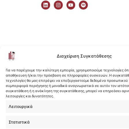
i
n
o
p
n
s
u
o
k
t
t
t
e
a
u
i
d
g
b
f
i
r
e
y
n
a
m
Διαχείριση Συγκατάθεσης
Για να παρέχουμε την καλύτερη εμπειρία, χρησιμοποιούμε τεχνολογίες όπ
αποθήκευση ή/και την πρόσβαση σε πληροφορίες συσκευών. Η συγκατάθε
τεχνολογίες θα μας επιτρέψει να επεξεργαστούμε δεδομένα προσωπικού
συμπεριφορά περιήγησης ή μοναδικά αναγνωριστικά σε αυτόν τον ιστότοπ
συγκατάθεση ή η ανάκληση της συγκατάθεσης, μπορεί να επηρεάσει αρν
λειτουργίες και δυνατότητες.
Λειτουργικά
Στατιστικά