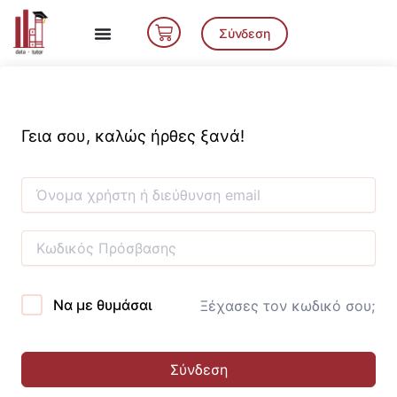
Μετάβαση
Cart
στο
Σύνδεση
περιεχόμενο
Γεια σου, καλώς ήρθες ξανά!
Να με θυμάσαι
Ξέχασες τον κωδικό σου;
Σύνδεση