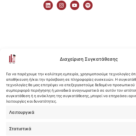
i
n
o
p
n
s
u
o
k
t
t
t
e
a
u
i
d
g
b
f
i
r
e
y
n
a
m
Διαχείριση Συγκατάθεσης
Για να παρέχουμε την καλύτερη εμπειρία, χρησιμοποιούμε τεχνολογίες όπ
αποθήκευση ή/και την πρόσβαση σε πληροφορίες συσκευών. Η συγκατάθε
τεχνολογίες θα μας επιτρέψει να επεξεργαστούμε δεδομένα προσωπικού
συμπεριφορά περιήγησης ή μοναδικά αναγνωριστικά σε αυτόν τον ιστότοπ
συγκατάθεση ή η ανάκληση της συγκατάθεσης, μπορεί να επηρεάσει αρν
λειτουργίες και δυνατότητες.
Λειτουργικά
Στατιστικά