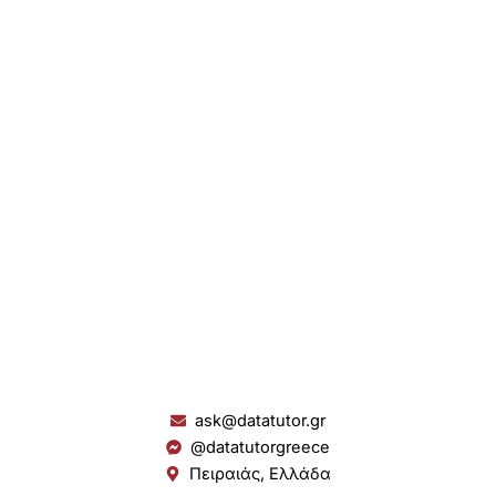
ask@datatutor.gr
@datatutorgreece
Πειραιάς, Ελλάδα
L
I
Y
S