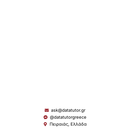
ask@datatutor.gr
@datatutorgreece
Πειραιάς, Ελλάδα
L
I
Y
S