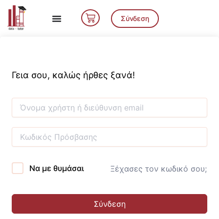
Μετάβαση
Cart
στο
Σύνδεση
περιεχόμενο
Γεια σου, καλώς ήρθες ξανά!
Να με θυμάσαι
Ξέχασες τον κωδικό σου;
Σύνδεση