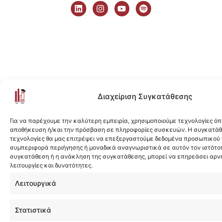
i
n
o
p
n
s
u
o
k
t
t
t
e
a
u
i
d
g
b
f
i
r
e
y
n
a
m
Διαχείριση Συγκατάθεσης
Για να παρέχουμε την καλύτερη εμπειρία, χρησιμοποιούμε τεχνολογίες όπ
αποθήκευση ή/και την πρόσβαση σε πληροφορίες συσκευών. Η συγκατάθε
τεχνολογίες θα μας επιτρέψει να επεξεργαστούμε δεδομένα προσωπικού
συμπεριφορά περιήγησης ή μοναδικά αναγνωριστικά σε αυτόν τον ιστότοπ
συγκατάθεση ή η ανάκληση της συγκατάθεσης, μπορεί να επηρεάσει αρν
λειτουργίες και δυνατότητες.
Λειτουργικά
Στατιστικά