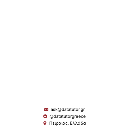
ask@datatutor.gr
@datatutorgreece
Πειραιάς, Ελλάδα
L
I
Y
S