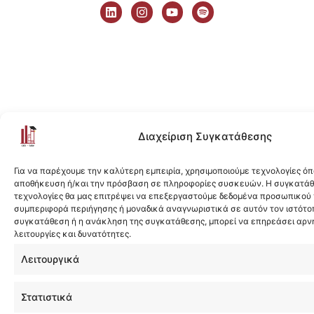
i
n
o
p
n
s
u
o
k
t
t
t
e
a
u
i
d
g
b
f
i
r
e
y
n
a
m
Διαχείριση Συγκατάθεσης
Για να παρέχουμε την καλύτερη εμπειρία, χρησιμοποιούμε τεχνολογίες όπ
αποθήκευση ή/και την πρόσβαση σε πληροφορίες συσκευών. Η συγκατάθε
τεχνολογίες θα μας επιτρέψει να επεξεργαστούμε δεδομένα προσωπικού
συμπεριφορά περιήγησης ή μοναδικά αναγνωριστικά σε αυτόν τον ιστότοπ
συγκατάθεση ή η ανάκληση της συγκατάθεσης, μπορεί να επηρεάσει αρν
λειτουργίες και δυνατότητες.
Λειτουργικά
Στατιστικά