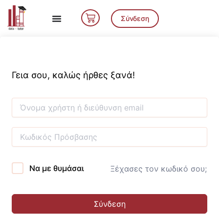
Μετάβαση
Cart
στο
Σύνδεση
περιεχόμενο
Γεια σου, καλώς ήρθες ξανά!
Να με θυμάσαι
Ξέχασες τον κωδικό σου;
Σύνδεση