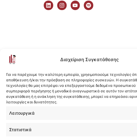
i
n
o
p
n
s
u
o
k
t
t
t
e
a
u
i
d
g
b
f
i
r
e
y
n
a
m
Διαχείριση Συγκατάθεσης
Για να παρέχουμε την καλύτερη εμπειρία, χρησιμοποιούμε τεχνολογίες όπ
αποθήκευση ή/και την πρόσβαση σε πληροφορίες συσκευών. Η συγκατάθε
τεχνολογίες θα μας επιτρέψει να επεξεργαστούμε δεδομένα προσωπικού
συμπεριφορά περιήγησης ή μοναδικά αναγνωριστικά σε αυτόν τον ιστότοπ
συγκατάθεση ή η ανάκληση της συγκατάθεσης, μπορεί να επηρεάσει αρν
λειτουργίες και δυνατότητες.
Λειτουργικά
Στατιστικά