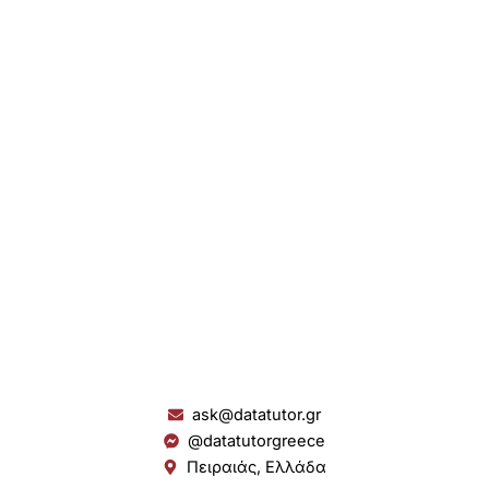
ask@datatutor.gr
@datatutorgreece
Πειραιάς, Ελλάδα
L
I
Y
S