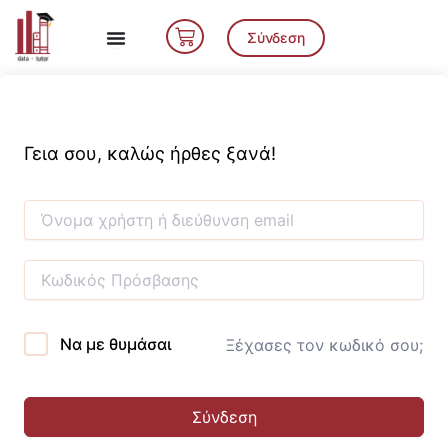
Μετάβαση
Cart
στο
Σύνδεση
περιεχόμενο
Γεια σου, καλώς ήρθες ξανά!
Να με θυμάσαι
Ξέχασες τον κωδικό σου;
Σύνδεση