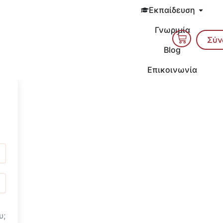
Open 
Εκπαίδευση
Γνωριμία
Cart
Σύν
Blog
Επικοινωνία
υ;