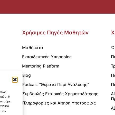
Χρήσιμες Πηγές Μαθητών
Χ
Μαθήματα
Ό
Εκπαιδευτικές Υπηρεσίες
Π
Mentoring Platform
Τ
Blog
Π
Analytics.
Podcast “Θέματα Περί Ανάλυσης”
Πο
 όπως
Συμβουλές Εταιρικής Χρηματοδότησης
Α
ευών. Η
Π
αστούμε
Πληροφορίες και Αίτηση Υποτροφίας
ναδικά
Α
 της