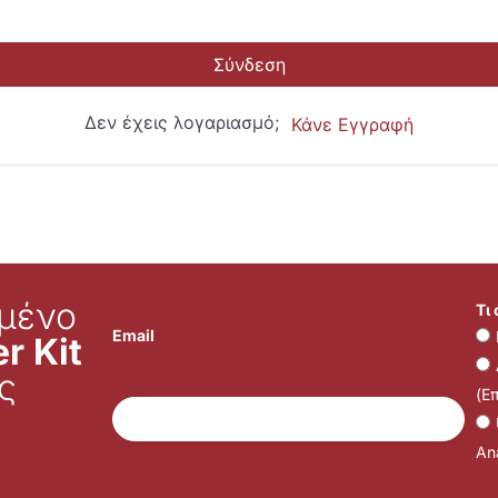
Σύνδεση
Δεν έχεις λογαριασμό;
Κάνε Εγγραφή
μένο
Τι
Email
r Kit
ς
(Ε
Ana