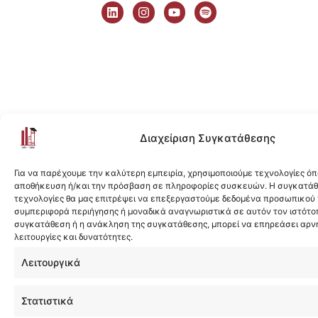
i
n
o
p
n
s
u
o
k
t
t
t
e
a
u
i
d
g
b
f
i
r
e
y
n
a
m
Διαχείριση Συγκατάθεσης
Για να παρέχουμε την καλύτερη εμπειρία, χρησιμοποιούμε τεχνολογίες όπ
αποθήκευση ή/και την πρόσβαση σε πληροφορίες συσκευών. Η συγκατάθε
τεχνολογίες θα μας επιτρέψει να επεξεργαστούμε δεδομένα προσωπικού
συμπεριφορά περιήγησης ή μοναδικά αναγνωριστικά σε αυτόν τον ιστότοπ
συγκατάθεση ή η ανάκληση της συγκατάθεσης, μπορεί να επηρεάσει αρν
λειτουργίες και δυνατότητες.
Λειτουργικά
Στατιστικά