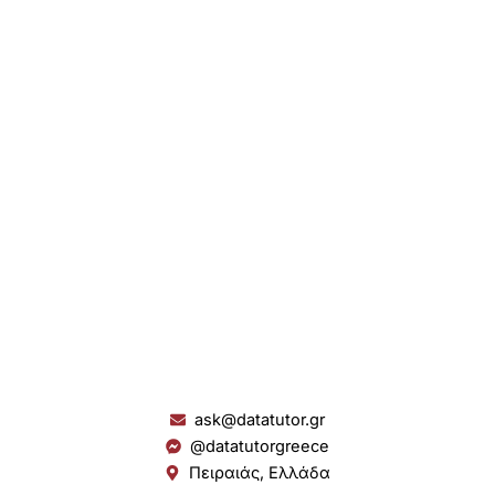
ask@datatutor.gr
@datatutorgreece
Πειραιάς, Ελλάδα
L
I
Y
S