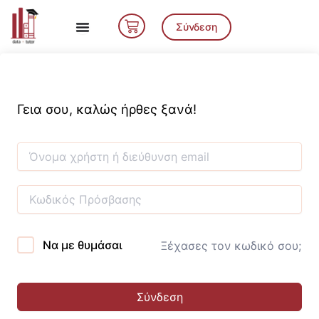
Μετάβαση
Cart
στο
Σύνδεση
περιεχόμενο
Γεια σου, καλώς ήρθες ξανά!
Να με θυμάσαι
Ξέχασες τον κωδικό σου;
Σύνδεση