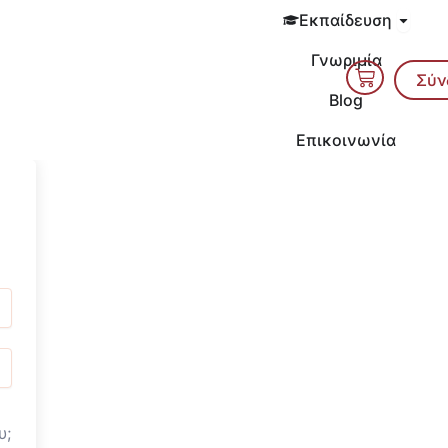
Open 
Εκπαίδευση
Γνωριμία
Cart
Σύν
Blog
Επικοινωνία
υ;