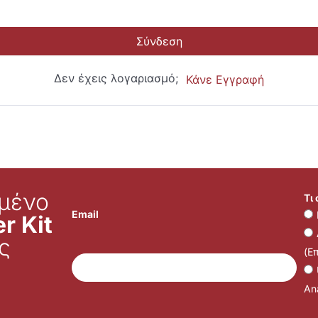
Σύνδεση
Δεν έχεις λογαριασμό;
Κάνε Εγγραφή
μένο
Τι
Email
r Kit
ς
(Ε
Ana