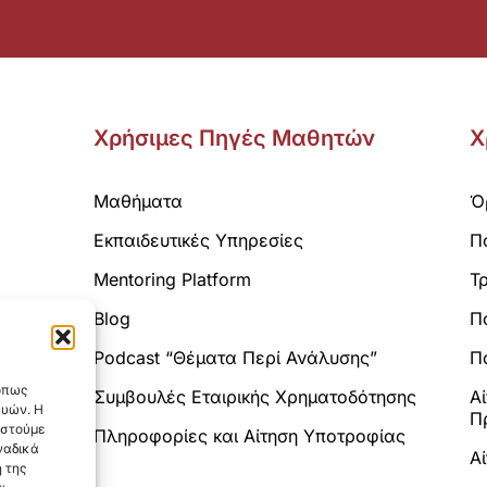
Χρήσιμες Πηγές Μαθητών
Χ
Μαθήματα
Ό
Εκπαιδευτικές Υπηρεσίες
Π
Mentoring Platform
Τ
Blog
Π
Analytics.
Podcast “Θέματα Περί Ανάλυσης”
Πο
 όπως
Συμβουλές Εταιρικής Χρηματοδότησης
Α
ευών. Η
Π
αστούμε
Πληροφορίες και Αίτηση Υποτροφίας
ναδικά
Α
 της