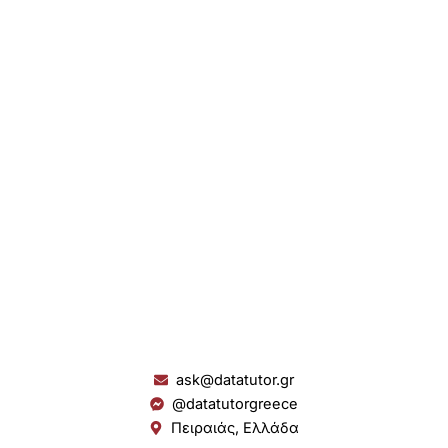
ask@datatutor.gr
@datatutorgreece
Πειραιάς, Ελλάδα
L
I
Y
S