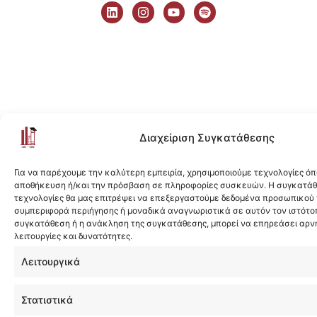
i
n
o
p
n
s
u
o
k
t
t
t
e
a
u
i
d
g
b
f
i
r
e
y
n
a
m
Διαχείριση Συγκατάθεσης
Για να παρέχουμε την καλύτερη εμπειρία, χρησιμοποιούμε τεχνολογίες όπ
αποθήκευση ή/και την πρόσβαση σε πληροφορίες συσκευών. Η συγκατάθε
τεχνολογίες θα μας επιτρέψει να επεξεργαστούμε δεδομένα προσωπικού
συμπεριφορά περιήγησης ή μοναδικά αναγνωριστικά σε αυτόν τον ιστότοπ
συγκατάθεση ή η ανάκληση της συγκατάθεσης, μπορεί να επηρεάσει αρν
λειτουργίες και δυνατότητες.
Λειτουργικά
Στατιστικά