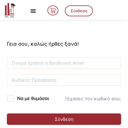
Μετάβαση
Cart
στο
Σύνδεση
περιεχόμενο
Γεια σου, καλώς ήρθες ξανά!
Να με θυμάσαι
Ξέχασες τον κωδικό σου;
Σύνδεση