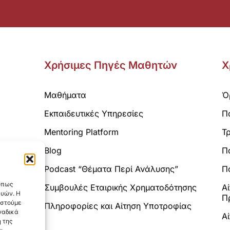
Χρήσιμες Πηγές Μαθητών
Χ
Μαθήματα
Ό
Εκπαιδευτικές Υπηρεσίες
Π
Mentoring Platform
Τ
Blog
Π
Analytics.
Podcast “Θέματα Περί Ανάλυσης”
Πο
 όπως
Συμβουλές Εταιρικής Χρηματοδότησης
Α
ευών. Η
Π
αστούμε
Πληροφορίες και Αίτηση Υποτροφίας
ναδικά
Α
 της