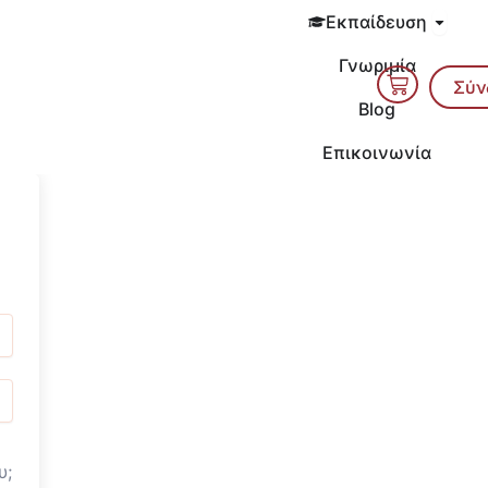
Open 
Εκπαίδευση
Γνωριμία
Cart
Σύν
Blog
Επικοινωνία
υ;