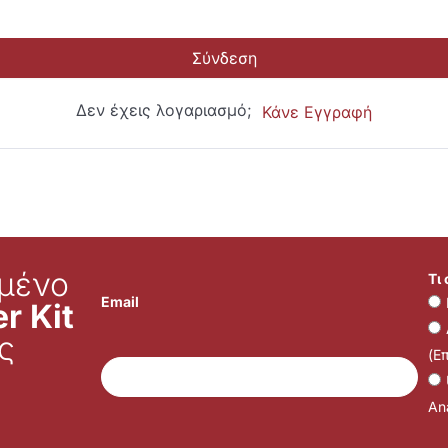
Σύνδεση
Δεν έχεις λογαριασμό;
Κάνε Εγγραφή
μένο
Τι
Email
r Kit
ς
(Ε
Ana