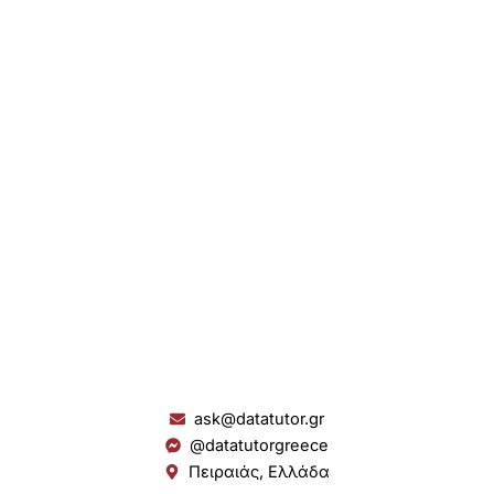
ask@datatutor.gr
@datatutorgreece
Πειραιάς, Ελλάδα
L
I
Y
S