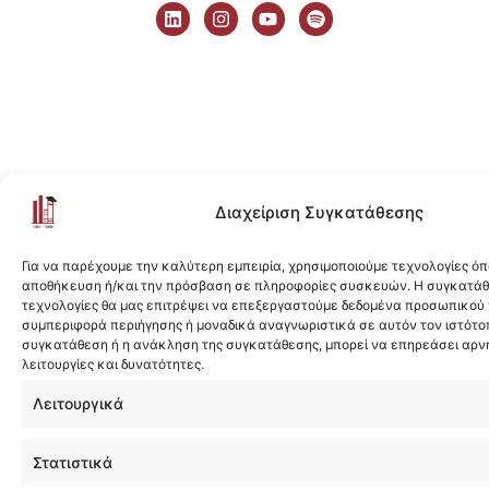
i
n
o
p
n
s
u
o
k
t
t
t
e
a
u
i
d
g
b
f
i
r
e
y
n
a
m
Διαχείριση Συγκατάθεσης
Για να παρέχουμε την καλύτερη εμπειρία, χρησιμοποιούμε τεχνολογίες όπ
αποθήκευση ή/και την πρόσβαση σε πληροφορίες συσκευών. Η συγκατάθε
τεχνολογίες θα μας επιτρέψει να επεξεργαστούμε δεδομένα προσωπικού
συμπεριφορά περιήγησης ή μοναδικά αναγνωριστικά σε αυτόν τον ιστότοπ
συγκατάθεση ή η ανάκληση της συγκατάθεσης, μπορεί να επηρεάσει αρν
λειτουργίες και δυνατότητες.
Λειτουργικά
Στατιστικά