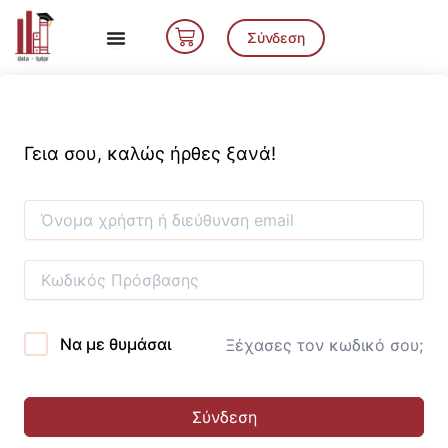
Μετάβαση
Cart
στο
Σύνδεση
περιεχόμενο
Γεια σου, καλώς ήρθες ξανά!
Να με θυμάσαι
Ξέχασες τον κωδικό σου;
Σύνδεση