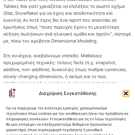
Tables); Και γιατί χρειάζεται να επιλέξεις το σωστό σχήμα
Slowly Changing Dimensions
(Star, Snowflake) για να έχεις και αποδοτικότητα και
0/4
ευκολία; Αν ποτέ έχεις δει ένα report που απαντάει σε
Real-World Use Cases
ερωτήσεις όπως “ποιες περιοχές έχουν τη μεγαλύτερη
0/9
αύξηση πωλήσεων ανά ηλικιακή ομάδα και προϊόν”, πίστεψέ
με, πίσω του κρύβεται Dimensional Modeling.
Τελικό Project (Προαιρετικό)
0/5
Επιπλέον Πηγές και Αξιολόγηση
Στη συνέχεια, ανεβαίνουμε επίπεδο. Μαθαίνεις
0/4
προχωρημένες τεχνικές: τύπους facts (π.χ. snapshot,
additive, non-additive), δυσκολίες όπως multiple currencies,
slowly-changing dimensions, ή ακόμη και το πώς
αποθηκεύεις σχόλια κειμένου ή γέφυρες ανάμεσα σε
πίνακες. Όλα αυτά δεν είναι απλά “γνώσεις”. Είναι το toolbox
Διαχείριση Συγκατάθεσης
που θα κουβαλάς στην επαγγελματική σου καθημερινότητα,
όταν θα αναρωτιέσαι πώς να οργανώσεις τα δεδομένα για να
Για να παρέχουμε την καλύτερη εμπειρία, χρησιμοποιούμε
μη χαθείς μέσα στον όγκο τους.
τεχνολογίες όπως cookies για την αποθήκευση ή/και την πρόσβαση σε
πληροφορίες συσκευών. Η συγκατάθεση για τις εν λόγω τεχνολογίες
θα μας επιτρέψει να επεξεργαστούμε δεδομένα προσωπικού
Και τέλος, το use case. Όλα όσα μάθεις τα εφαρμόζεις σε
χαρακτήρα, όπως συμπεριφορά περιήγησης ή μοναδικά
ένα πραγματικό παράδειγμα — από την εγκατάσταση SQL