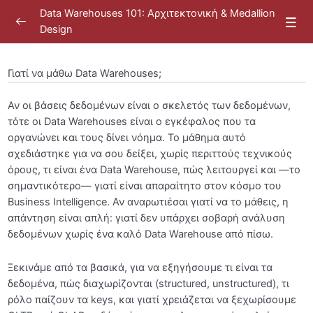
Data Warehouses 101: Αρχιτεκτονική & Medallion
Design
Γιατί να μάθω Data Warehouses;
Αν οι βάσεις δεδομένων είναι ο σκελετός των δεδομένων,
Καλωσόρισμα
0/10
τότε οι Data Warehouses είναι ο εγκέφαλος που τα
οργανώνει και τους δίνει νόημα. Το μάθημα αυτό
Σχετικά με το Project του μαθήματος
0/6
σχεδιάστηκε για να σου δείξει, χωρίς περιττούς τεχνικούς
όρους, τι είναι ένα Data Warehouse, πώς λειτουργεί και —το
Εισαγωγή
0/11
σημαντικότερο— γιατί είναι απαραίτητο στον κόσμο του
Business Intelligence. Αν αναρωτιέσαι γιατί να το μάθεις, η
Γιατί να μάθω Data Warehouses;
απάντηση είναι απλή: γιατί δεν υπάρχει σοβαρή ανάλυση
δεδομένων χωρίς ένα καλό Data Warehouse από πίσω.
Δομές Δεδομένων (Data Structures)
02:03
Ξεκινάμε από τα βασικά, για να εξηγήσουμε τι είναι τα
Δομημένα Δεδομένα
02:43
δεδομένα, πώς διαχωρίζονται (structured, unstructured), τι
Αδόμητα Δεδομένα
01:42
ρόλο παίζουν τα keys, και γιατί χρειάζεται να ξεχωρίσουμε