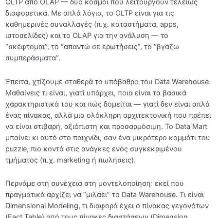
OLTP από OLAP — δύο κόσμοι που λειτουργούν τελείως
Τύποι Κλειδιών
04:01
διαφορετικά. Με απλά λόγια, το OLTP είναι για τις
καθημερινές συναλλαγές (π.χ. καταστήματα, apps,
Γιατί Business Intelligence;
ιστοσελίδες) και το OLAP για την ανάλυση — το
“σκέφτομαι”, το “απαντώ σε ερωτήσεις”, το “βγάζω
OLTP vs OLAP
02:01
συμπεράσματα”.
Ανακεφαλαίωση & AI Prompts
Έπειτα, χτίζουμε σταθερά το υπόβαθρο του Data Warehouse.
Activity: Προσδιορισμός Primary & Foreign Keys
Μαθαίνεις τι είναι, γιατί υπάρχει, ποια είναι τα βασικά
χαρακτηριστικά του και πώς δομείται — γιατί δεν είναι απλά
Κουίζ Ενότητας: Εισαγωγή
ένας πίνακας, αλλά μια ολόκληρη αρχιτεκτονική που πρέπει
Project: Δημιουργία Βάσης Δεδομένων και
να είναι στιβαρή, αξιόπιστη και προσαρμόσιμη. Το Data Mart
Φόρτωση Δεδομένων
μπαίνει κι αυτό στο παιχνίδι, σαν ένα μικρότερο κομμάτι του
puzzle, πιο κοντά στις ανάγκες ενός συγκεκριμένου
Data Warehouse Fundamentals
τμήματος (π.χ. marketing ή πωλήσεις).
0/13
Dimensional Modeling
0/16
Περνάμε στη συνέχεια στη μοντελοποίηση: εκεί που
πραγματικά αρχίζει να “μιλάει” το Data Warehouse. Τι είναι
Basic and Advanced Techniques in
Dimensional Modeling, τι διαφορά έχει ο πίνακας γεγονότων
0/25
Dimensional Modeling
(Fact Table) από τους πίνακες διαστάσεων (Dimension