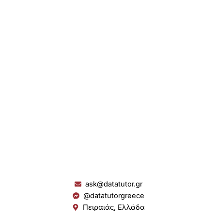
ask@datatutor.gr
@datatutorgreece
Πειραιάς, Ελλάδα
L
I
Y
S