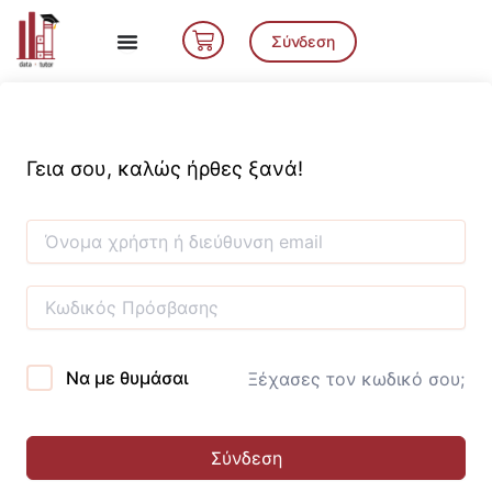
Μετάβαση
Cart
στο
Σύνδεση
περιεχόμενο
Γεια σου, καλώς ήρθες ξανά!
Να με θυμάσαι
Ξέχασες τον κωδικό σου;
Σύνδεση