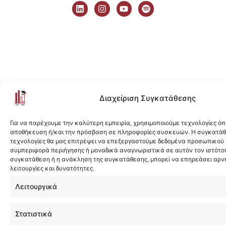
i
n
o
p
n
s
u
o
k
t
t
t
e
a
u
i
d
g
b
f
i
r
e
y
n
a
m
Διαχείριση Συγκατάθεσης
Για να παρέχουμε την καλύτερη εμπειρία, χρησιμοποιούμε τεχνολογίες όπ
αποθήκευση ή/και την πρόσβαση σε πληροφορίες συσκευών. Η συγκατάθε
τεχνολογίες θα μας επιτρέψει να επεξεργαστούμε δεδομένα προσωπικού
συμπεριφορά περιήγησης ή μοναδικά αναγνωριστικά σε αυτόν τον ιστότοπ
συγκατάθεση ή η ανάκληση της συγκατάθεσης, μπορεί να επηρεάσει αρν
λειτουργίες και δυνατότητες.
Λειτουργικά
Στατιστικά