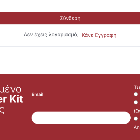
Σύνδεση
Δεν έχεις λογαριασμό;
Κάνε Εγγραφή
μένο
Τι
Email
r Kit
ς
(Ε
Ana