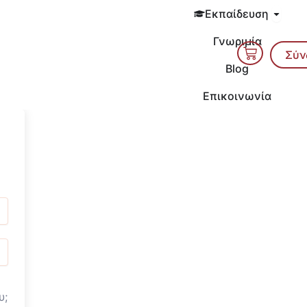
Open 
Εκπαίδευση
Γνωριμία
Cart
Σύν
Blog
Επικοινωνία
υ;