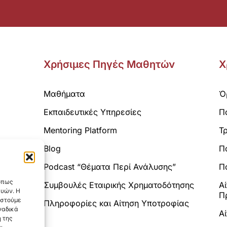
Χρήσιμες Πηγές Μαθητών
Χ
Μαθήματα
Ό
Εκπαιδευτικές Υπηρεσίες
Π
Mentoring Platform
Τ
Blog
Π
Analytics.
Podcast “Θέματα Περί Ανάλυσης”
Πο
 όπως
Συμβουλές Εταιρικής Χρηματοδότησης
Α
ευών. Η
Π
αστούμε
Πληροφορίες και Αίτηση Υποτροφίας
ναδικά
Α
 της