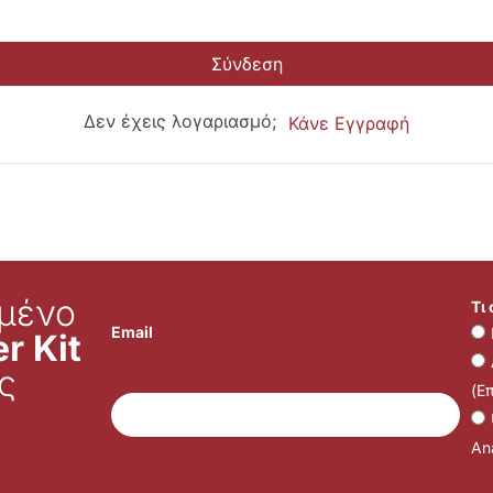
Σύνδεση
Δεν έχεις λογαριασμό;
Κάνε Εγγραφή
μένο
Τι
Email
r Kit
ς
(Ε
Ana