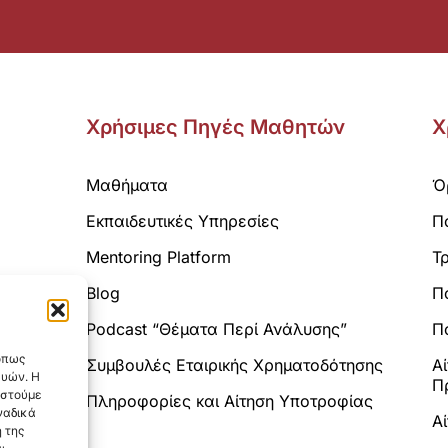
Χρήσιμες Πηγές Μαθητών
Χ
Μαθήματα
Ό
Εκπαιδευτικές Υπηρεσίες
Π
Mentoring Platform
Τ
Blog
Π
Analytics.
Podcast “Θέματα Περί Ανάλυσης”
Πο
 όπως
Συμβουλές Εταιρικής Χρηματοδότησης
Α
ευών. Η
Π
αστούμε
Πληροφορίες και Αίτηση Υποτροφίας
ναδικά
Α
 της