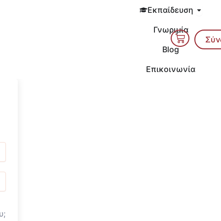
Open 
Εκπαίδευση
Γνωριμία
Cart
Σύν
Blog
Επικοινωνία
υ;